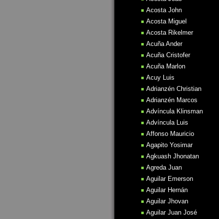
Acosta John
Acosta Miguel
Acosta Rikelmer
Acuña Ander
Acuña Cristofer
Acuña Marlon
Acuy Luis
Adrianzén Christian
Adrianzén Marcos
Advíncula Klinsman
Advíncula Luis
Affonso Mauricio
Agapito Yosimar
Agkuash Jhonatan
Agreda Juan
Aguilar Emerson
Aguilar Hernán
Aguilar Jhovan
Aguilar Juan José