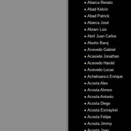
Abarca Renato
Abad Kelvin
Abad Patrick
Abarca José
Abram Luis
Abril Juan Carlos
Aburto Baruj
Acevedo Gabriel
Acasiete Jonathan
Acevedo Harold
Acevedo Lucas
Achahuanco Enrique
Acosta Alex
Acosta Alonso
Acosta Antonio
Acosta Diego
Acosta Esmaykel
Acosta Felipe
Acosta Jimmy
Acosta Joao