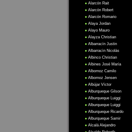
Alarcón Rait
Alarcón Robert
Alarcón Romario
Alaya Jordan
Alayo Mauro
Alayza Christian
Albarracín Justin
Albarracìn Nicolàs
Albinco Christian
Albines José María
Albornoz Camilo
Albornoz Jensen
Albújar Víctor
Alburqueque Gilson
Alburqueque Luiggi
Alburqueque Luiggi
Alburqueque Ricardo
Alburqueque Samir
Alcalá Alejandro
Alcalde Roberth