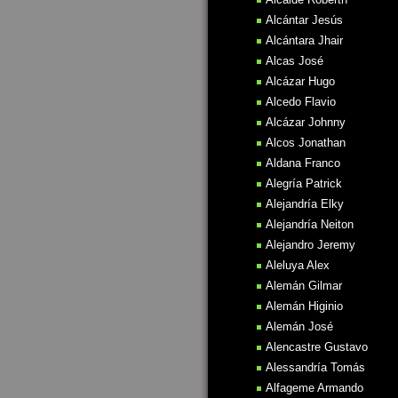
Alcántar Jesús
Alcántara Jhair
Alcas José
Alcázar Hugo
Alcedo Flavio
Alcázar Johnny
Alcos Jonathan
Aldana Franco
Alegría Patrick
Alejandría Elky
Alejandría Neiton
Alejandro Jeremy
Aleluya Alex
Alemán Gilmar
Alemán Higinio
Alemán José
Alencastre Gustavo
Alessandría Tomás
Alfageme Armando