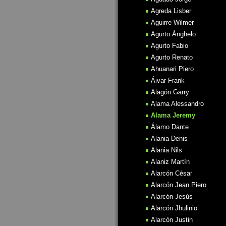
Agreda Lisber
Aguirre Wilmer
Agurto Ánghelo
Agurto Fabio
Agurto Renato
Ahuanari Piero
Áivar Frank
Alagón Garry
Alama Alessandro
Alama Jeremy
Álamo Dante
Alania Denis
Alania Nils
Alaniz Martín
Alarcón César
Alarcón Jean Piero
Alarcón Jesús
Alarcón Jhulinio
Alarcón Justin