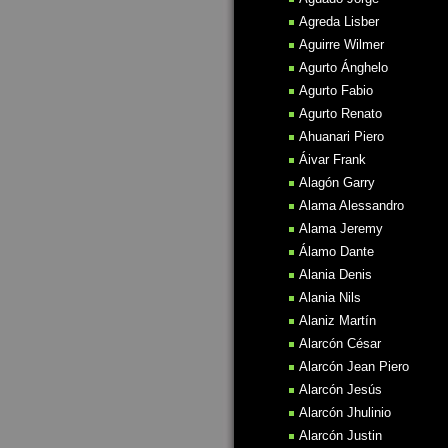
Agreda Lisber
Aguirre Wilmer
Agurto Ánghelo
Agurto Fabio
Agurto Renato
Ahuanari Piero
Áivar Frank
Alagón Garry
Alama Alessandro
Alama Jeremy
Álamo Dante
Alania Denis
Alania Nils
Alaniz Martín
Alarcón César
Alarcón Jean Piero
Alarcón Jesús
Alarcón Jhulinio
Alarcón Justin