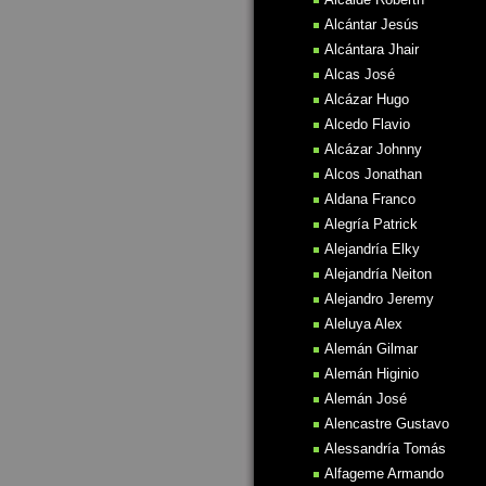
Alcántar Jesús
Alcántara Jhair
Alcas José
Alcázar Hugo
Alcedo Flavio
Alcázar Johnny
Alcos Jonathan
Aldana Franco
Alegría Patrick
Alejandría Elky
Alejandría Neiton
Alejandro Jeremy
Aleluya Alex
Alemán Gilmar
Alemán Higinio
Alemán José
Alencastre Gustavo
Alessandría Tomás
Alfageme Armando