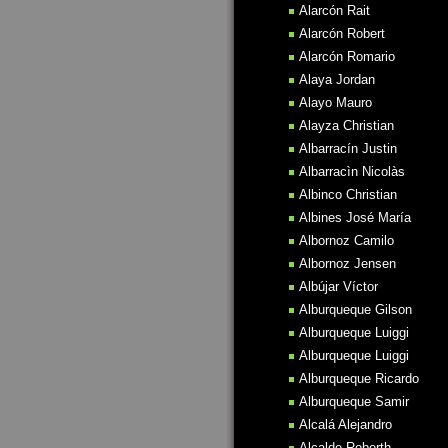
Alarcón Rait
Alarcón Robert
Alarcón Romario
Alaya Jordan
Alayo Mauro
Alayza Christian
Albarracín Justin
Albarracìn Nicolàs
Albinco Christian
Albines José María
Albornoz Camilo
Albornoz Jensen
Albújar Víctor
Alburqueque Gilson
Alburqueque Luiggi
Alburqueque Luiggi
Alburqueque Ricardo
Alburqueque Samir
Alcalá Alejandro
Alcalde Roberth