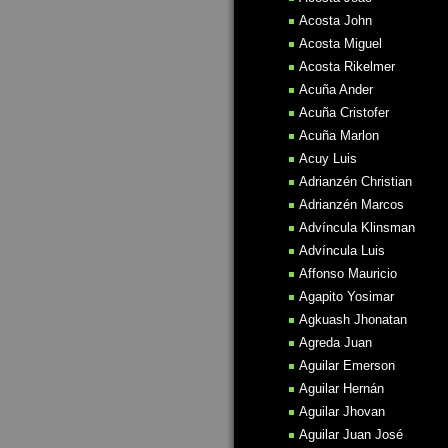
Acosta John
Acosta Miguel
Acosta Rikelmer
Acuña Ander
Acuña Cristofer
Acuña Marlon
Acuy Luis
Adrianzén Christian
Adrianzén Marcos
Advíncula Klinsman
Advíncula Luis
Affonso Mauricio
Agapito Yosimar
Agkuash Jhonatan
Agreda Juan
Aguilar Emerson
Aguilar Hernán
Aguilar Jhovan
Aguilar Juan José