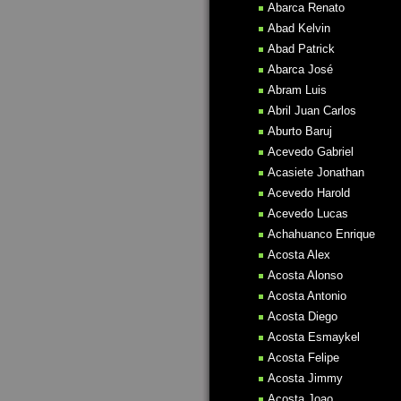
Abarca Renato
Abad Kelvin
Abad Patrick
Abarca José
Abram Luis
Abril Juan Carlos
Aburto Baruj
Acevedo Gabriel
Acasiete Jonathan
Acevedo Harold
Acevedo Lucas
Achahuanco Enrique
Acosta Alex
Acosta Alonso
Acosta Antonio
Acosta Diego
Acosta Esmaykel
Acosta Felipe
Acosta Jimmy
Acosta Joao