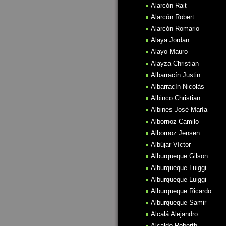
Alarcón Rait
Alarcón Robert
Alarcón Romario
Alaya Jordan
Alayo Mauro
Alayza Christian
Albarracín Justin
Albarracìn Nicolàs
Albinco Christian
Albines José María
Albornoz Camilo
Albornoz Jensen
Albújar Víctor
Alburqueque Gilson
Alburqueque Luiggi
Alburqueque Luiggi
Alburqueque Ricardo
Alburqueque Samir
Alcalá Alejandro
Alcalde Roberth