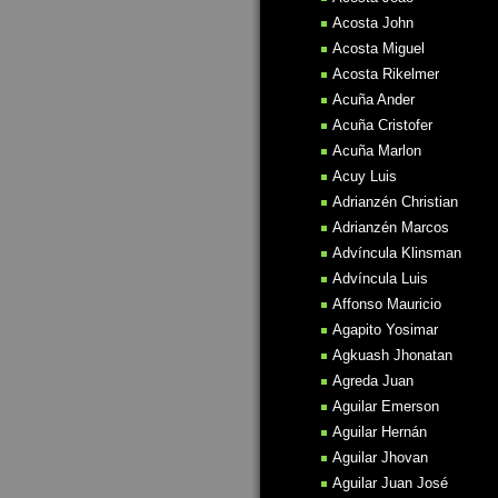
Acosta John
Acosta Miguel
Acosta Rikelmer
Acuña Ander
Acuña Cristofer
Acuña Marlon
Acuy Luis
Adrianzén Christian
Adrianzén Marcos
Advíncula Klinsman
Advíncula Luis
Affonso Mauricio
Agapito Yosimar
Agkuash Jhonatan
Agreda Juan
Aguilar Emerson
Aguilar Hernán
Aguilar Jhovan
Aguilar Juan José