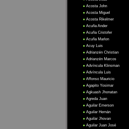
Acosta John
Acosta Miguel
Acosta Rikelmer
Acuña Ander
Acuña Cristofer
Acuña Marlon
Acuy Luis
Adrianzén Christian
Adrianzén Marcos
Advíncula Klinsman
Advíncula Luis
Affonso Mauricio
Agapito Yosimar
Agkuash Jhonatan
Agreda Juan
Aguilar Emerson
Aguilar Hernán
Aguilar Jhovan
Aguilar Juan José