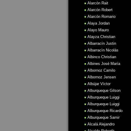
Alarcón Rait
Alarcón Robert
Alarcón Romario
Alaya Jordan
Alayo Mauro
Alayza Christian
Albarracín Justin
Albarracìn Nicolàs
Albinco Christian
Albines José María
Albornoz Camilo
Albornoz Jensen
Albújar Víctor
Alburqueque Gilson
Alburqueque Luiggi
Alburqueque Luiggi
Alburqueque Ricardo
Alburqueque Samir
Alcalá Alejandro
Alcalde Roberth