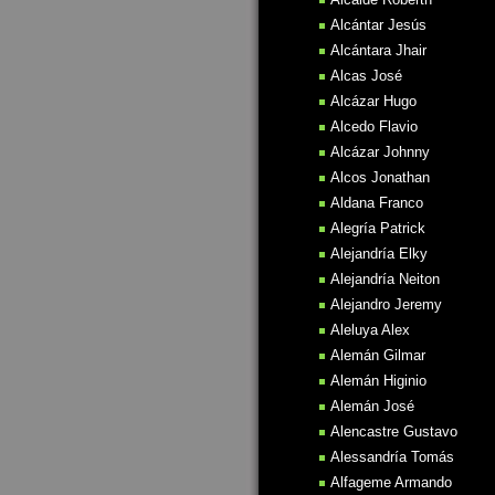
Alcántar Jesús
Alcántara Jhair
Alcas José
Alcázar Hugo
Alcedo Flavio
Alcázar Johnny
Alcos Jonathan
Aldana Franco
Alegría Patrick
Alejandría Elky
Alejandría Neiton
Alejandro Jeremy
Aleluya Alex
Alemán Gilmar
Alemán Higinio
Alemán José
Alencastre Gustavo
Alessandría Tomás
Alfageme Armando