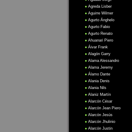
Agreda Lisber
Aguirre Wilmer
Agurto Ánghelo
Agurto Fabio
Agurto Renato
Ahuanari Piero
Áivar Frank
Alagón Garry
Alama Alessandro
Alama Jeremy
Álamo Dante
Alania Denis
Alania Nils
Alaniz Martín
Alarcón César
Alarcón Jean Piero
Alarcón Jesús
Alarcón Jhulinio
Alarcón Justin