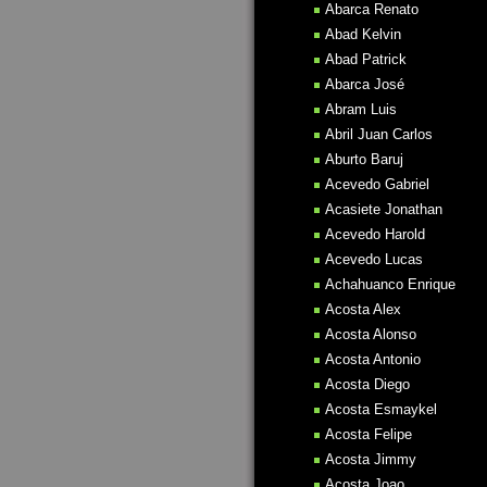
Abarca Renato
Abad Kelvin
Abad Patrick
Abarca José
Abram Luis
Abril Juan Carlos
Aburto Baruj
Acevedo Gabriel
Acasiete Jonathan
Acevedo Harold
Acevedo Lucas
Achahuanco Enrique
Acosta Alex
Acosta Alonso
Acosta Antonio
Acosta Diego
Acosta Esmaykel
Acosta Felipe
Acosta Jimmy
Acosta Joao