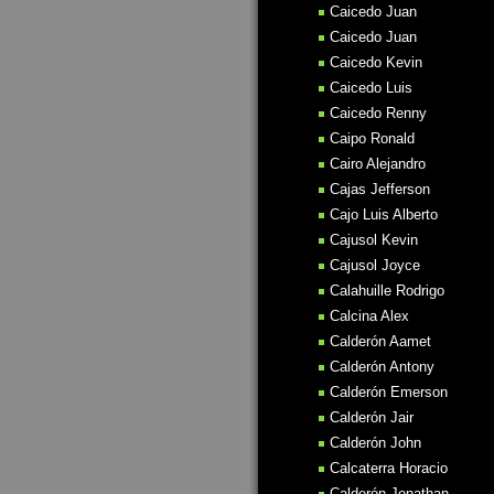
Caicedo Juan
Caicedo Juan
Caicedo Kevin
Caicedo Luis
Caicedo Renny
Caipo Ronald
Cairo Alejandro
Cajas Jefferson
Cajo Luis Alberto
Cajusol Kevin
Cajusol Joyce
Calahuille Rodrigo
Calcina Alex
Calderón Aamet
Calderón Antony
Calderón Emerson
Calderón Jair
Calderón John
Calcaterra Horacio
Calderón Jonathan