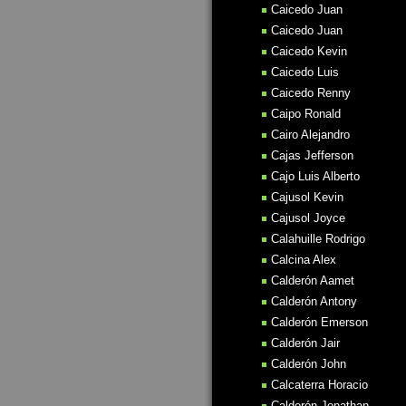
Caicedo Juan
Caicedo Juan
Caicedo Kevin
Caicedo Luis
Caicedo Renny
Caipo Ronald
Cairo Alejandro
Cajas Jefferson
Cajo Luis Alberto
Cajusol Kevin
Cajusol Joyce
Calahuille Rodrigo
Calcina Alex
Calderón Aamet
Calderón Antony
Calderón Emerson
Calderón Jair
Calderón John
Calcaterra Horacio
Calderón Jonathan