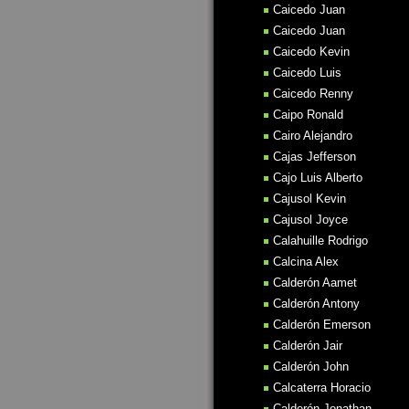
Caicedo Juan
Caicedo Juan
Caicedo Kevin
Caicedo Luis
Caicedo Renny
Caipo Ronald
Cairo Alejandro
Cajas Jefferson
Cajo Luis Alberto
Cajusol Kevin
Cajusol Joyce
Calahuille Rodrigo
Calcina Alex
Calderón Aamet
Calderón Antony
Calderón Emerson
Calderón Jair
Calderón John
Calcaterra Horacio
Calderón Jonathan