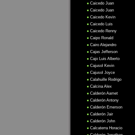
Caicedo Juan
Caicedo Juan
Caicedo Kevin
Caicedo Luis
Caicedo Renny
Caipo Ronald
Cairo Alejandro
Cajas Jefferson
Cajo Luis Alberto
Cajusol Kevin
Cajusol Joyce
Calahuille Rodrigo
Calcina Alex
Calderón Aamet
Calderón Antony
Calderón Emerson
Calderón Jair
Calderón John
Calcaterra Horacio
Calderón Jonathan