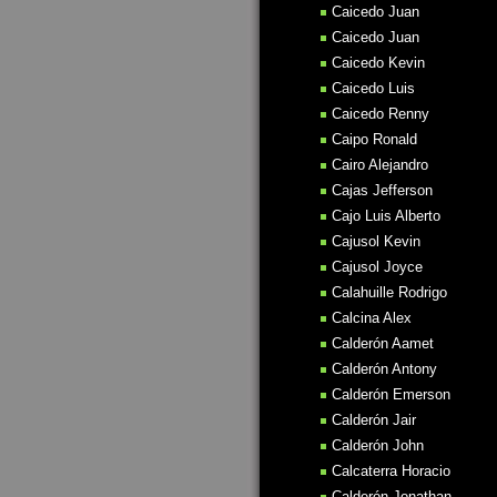
Caicedo Juan
Caicedo Juan
Caicedo Kevin
Caicedo Luis
Caicedo Renny
Caipo Ronald
Cairo Alejandro
Cajas Jefferson
Cajo Luis Alberto
Cajusol Kevin
Cajusol Joyce
Calahuille Rodrigo
Calcina Alex
Calderón Aamet
Calderón Antony
Calderón Emerson
Calderón Jair
Calderón John
Calcaterra Horacio
Calderón Jonathan