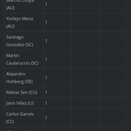
1
(AU)
Yorleys Mena
1
(AU)
Santiago
1
González (SC)
Martín
1
Cauteruccio (SC)
Alejandro
1
Hohberg (SB)
Matías Sen (CU)
1
Jairo Vélez (U)
1
Carlos Garcés
1
(CC)