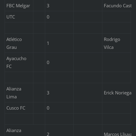
FBC Melgar
3
Facundo Castro
UTC
0
Atlético
Rodrigo
1
Grau
Vilca
Ayacucho
0
FC
Alianza
3
Erick Noriega, 
Lima
Cusco FC
0
Alianza
2
Marcos Lliuya,