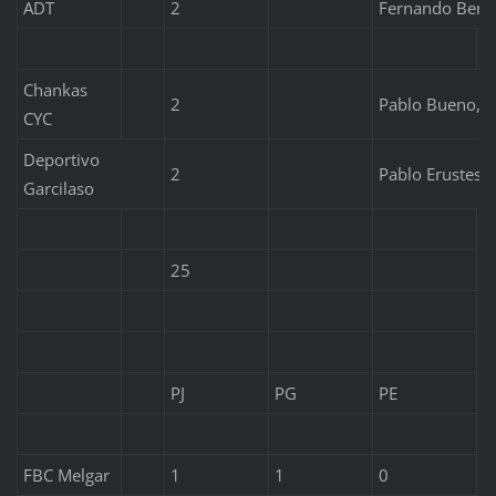
ADT
2
Fernando Bersa
Chankas
2
Pablo Bueno, 
CYC
Deportivo
2
Pablo Erustes (
Garcilaso
25
PJ
PG
PE
P
FBC Melgar
1
1
0
0