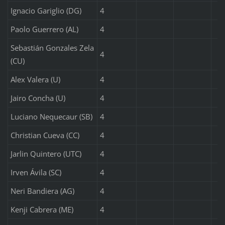
Ignacio Gariglio (DG)
4
Paolo Guerrero (AL)
4
Sebastián Gonzales Zela
4
(CU)
Alex Valera (U)
4
Jairo Concha (U)
4
Luciano Nequecaur (SB)
4
Christian Cueva (CC)
4
Jarlin Quintero (UTC)
4
Irven Ávila (SC)
4
Neri Bandiera (AG)
4
Kenji Cabrera (ME)
4