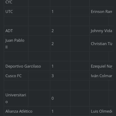
CYC
UTC
1
Erinson Ramí
ADT
2
Johnny Vidale
Juan Pablo
2
Christian Tizó
II
Deportivo Garcilaso
1
Ezequiel Naya
Cusco FC
3
Iván Colman, 
Universitari
0
o
Alianza Atlético
1
Luis Olmedo