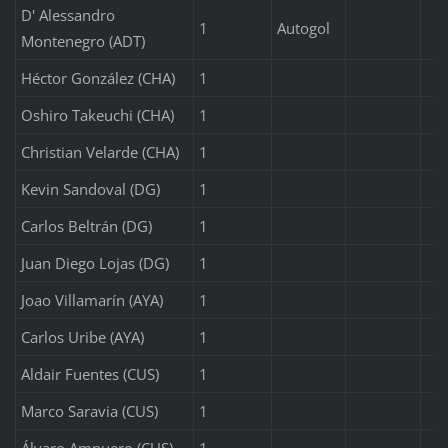
D' Alessandro
1
Autogol
Montenegro (ADT)
Héctor González (CHA)
1
Oshiro Takeuchi (CHA)
1
Christian Velarde (CHA)
1
Kevin Sandoval (DG)
1
Carlos Beltrán (DG)
1
Juan Diego Lojas (DG)
1
Joao Villamarín (AYA)
1
Carlos Uribe (AYA)
1
Aldair Fuentes (CUS)
1
Marco Saravia (CUS)
1
Álvaro Ampuero (CUS)
1