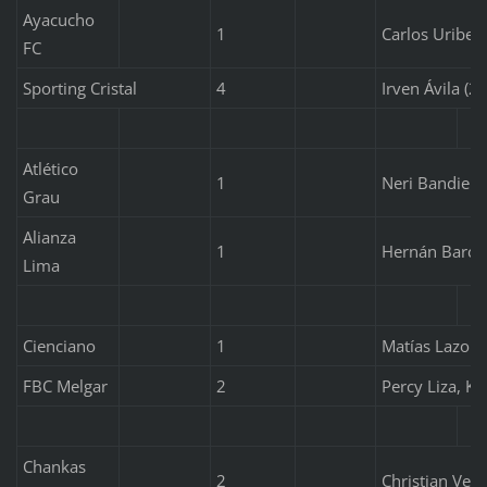
Ayacucho
1
Carlos Uribe
FC
Sporting Cristal
4
Irven Ávila (2
Atlético
1
Neri Bandiera
Grau
Alianza
1
Hernán Barco
Lima
Cienciano
1
Matías Lazo (
FBC Melgar
2
Percy Liza, Ke
Chankas
2
Christian Vela