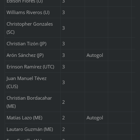
Edison Flores (U)
3
Williams Riveros (U)
3
Christopher Gonzales
3
(SC)
Christian Tizón (JP)
3
Arón Sánchez (JP)
3
Autogol
Erinson Ramírez (UTC)
3
Juan Manuel Tévez
3
(CUS)
Christian Bordacahar
2
(ME)
Matías Lazo (ME)
2
Autogol
Lautaro Guzmán (ME)
2