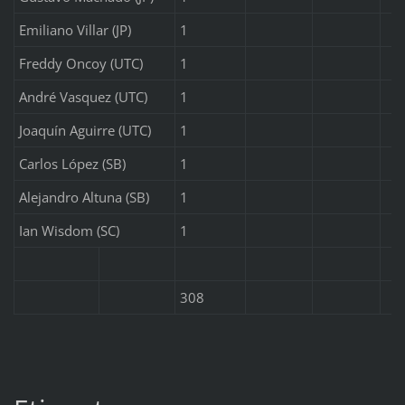
Emiliano Villar (JP)
1
Freddy Oncoy (UTC)
1
André Vasquez (UTC)
1
Joaquín Aguirre (UTC)
1
Carlos López (SB)
1
Alejandro Altuna (SB)
1
Ian Wisdom (SC)
1
308