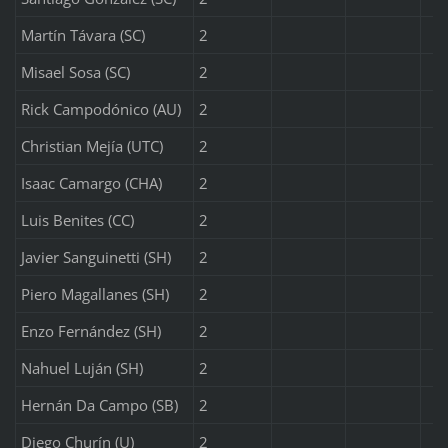
Martín Távara (SC)
2
Misael Sosa (SC)
2
Rick Campodónico (AU)
2
Christian Mejía (UTC)
2
Isaac Camargo (CHA)
2
Luis Benites (CC)
2
Javier Sanguinetti (SH)
2
Piero Magallanes (SH)
2
Enzo Fernández (SH)
2
Nahuel Luján (SH)
2
Hernán Da Campo (SB)
2
Diego Churín (U)
2