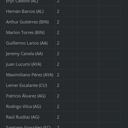
Eryc Castillo (AL)
2
Hernán Barcos (AL)
2
Arthur Gutiérrez (BIN)
2
Marlon Torres (BIN)
2
Guillermo Larios (AA)
2
Jeremy Canela (AA)
2
Juan Lucumí (AYA)
2
Maximiliano Pérez (AYA)
2
Leiner Escalante (CU)
2
Patricio Álvarez (AG)
2
Rodrigo Vilca (AG)
2
Raúl Ruidíaz (AG)
2
Santiago González (SC)
2