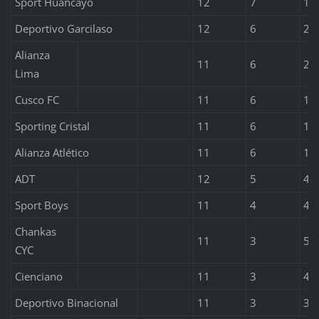
Sport Huancayo
12
7
1
Deportivo Garcilaso
12
6
2
Alianza
11
6
2
Lima
Cusco FC
11
6
1
Sporting Cristal
11
6
1
Alianza Atlético
11
6
1
ADT
12
5
4
Sport Boys
11
4
4
Chankas
11
3
5
CYC
Cienciano
11
3
4
Deportivo Binacional
11
3
3