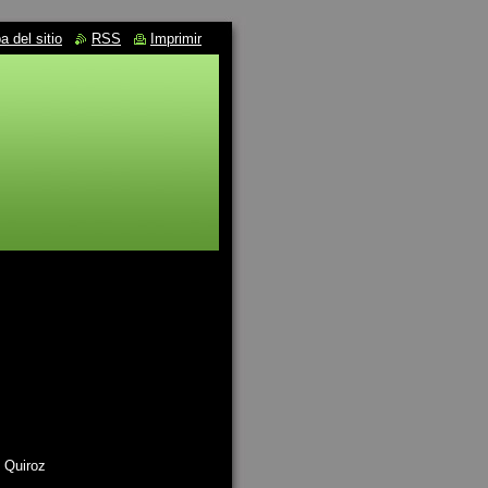
 del sitio
RSS
Imprimir
 Quiroz