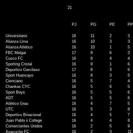
21
PJ
PG
PE
PP
Universitario
16
11
2
3
Alianza Lima
16
10
3
3
Alianza Atlético
16
10
1
5
FBC Melgar
17
8
6
3
Cusco FC
16
8
4
4
Sporting Cristal
16
9
1
6
Deportivo Garcilaso
17
8
3
6
Sport Huancayo
16
8
3
5
Cienciano
16
5
7
4
Chankas CYC
16
5
6
5
Sport Boys
16
5
5
6
ADT
16
5
5
6
Atlético Grau
16
4
7
5
UTC
16
5
3
8
Deportivo Binacional
16
4
5
7
Juan Pablo ii College
16
4
4
8
Comerciantes Unidos
16
2
5
9
Ayacucho FC
16
2
3
11