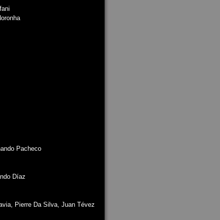
fani
Noronha
rnando Pacheco
ando Díaz
via, Pierre Da Silva, Juan Tévez