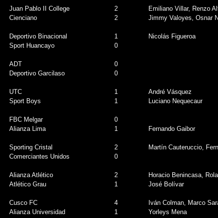
Juan Pablo II College
2
Emiliano Villar, Renzo Al
Cienciano
2
Jimmy Valoyes, Osnar 
Deportivo Binacional
1
Nicolás Figueroa
Sport Huancayo
0
ADT
0
Deportivo Garcilaso
0
UTC
1
André Vásquez
Sport Boys
1
Luciano Nequecaur
FBC Melgar
0
Alianza Lima
1
Fernando Gaibor
Sporting Cristal
2
Martín Cauteruccio, Fe
Comerciantes Unidos
0
Alianza Atlético
2
Horacio Benincasa, Rol
Atlético Grau
1
José Bolívar
Cusco FC
4
Iván Colman, Marco Sara
Alianza Universidad
1
Yorleys Mena