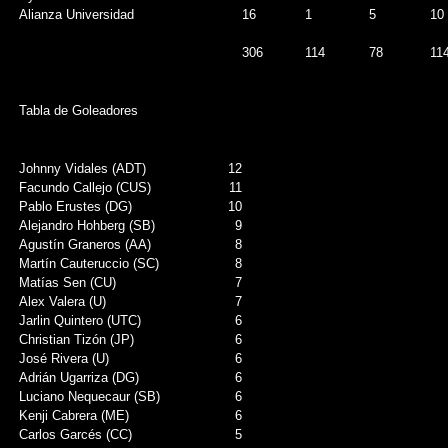
Alianza Universidad
16
1
5
10
306
114
78
11
Tabla de Goleadores
Johnny Vidales (ADT)
12
Facundo Callejo (CUS)
11
Pablo Erustes (DG)
10
Alejandro Hohberg (SB)
9
Agustín Graneros (AA)
8
Martín Cauteruccio (SC)
8
Matías Sen (CU)
7
Alex Valera (U)
7
Jarlin Quintero (UTC)
6
Christian Tizón (JP)
6
José Rivera (U)
6
Adrián Ugarriza (DG)
6
Luciano Nequecaur (SB)
6
Kenji Cabrera (ME)
6
Carlos Garcés (CC)
5