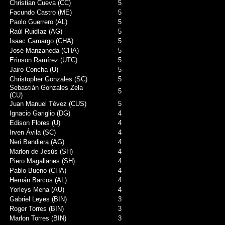
Christian Cueva (CC)
5
Facundo Castro (ME)
5
Paolo Guerrero (AL)
5
Raúl Ruidíaz (AG)
5
Isaac Camargo (CHA)
5
José Manzaneda (CHA)
5
Erinson Ramírez (UTC)
5
Jairo Concha (U)
5
Christopher Gonzales (SC)
5
Sebastián Gonzales Zela
5
(CU)
Juan Manuel Tévez (CUS)
5
Ignacio Gariglio (DG)
4
Edison Flores (U)
4
Irven Ávila (SC)
4
Neri Bandiera (AG)
4
Marlon de Jesús (SH)
4
Piero Magallanes (SH)
4
Pablo Bueno (CHA)
4
Hernán Barcos (AL)
4
Yorleys Mena (AU)
4
Gabriel Leyes (BIN)
3
Roger Torres (BIN)
3
Marlon Torres (BIN)
3