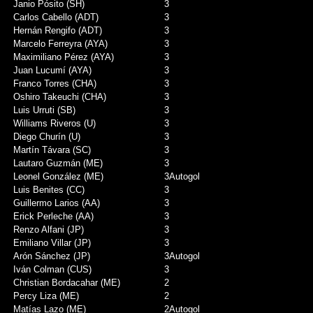
Janio Pósito (SH)
3
Carlos Cabello (ADT)
3
Hernán Rengifo (ADT)
3
Marcelo Ferreyra (AYA)
3
Maximiliano Pérez (AYA)
3
Juan Lucumí (AYA)
3
Franco Torres (CHA)
3
Oshiro Takeuchi (CHA)
3
Luis Urruti (SB)
3
Williams Riveros (U)
3
Diego Churín (U)
3
Martín Távara (SC)
3
Lautaro Guzmán (ME)
3
Leonel González (ME)
3
Autogol
Luis Benites (CC)
3
Guillermo Larios (AA)
3
Erick Perleche (AA)
3
Renzo Alfani (JP)
3
Emiliano Villar (JP)
3
Arón Sánchez (JP)
3
Autogol
Iván Colman (CUS)
3
Christian Bordacahar (ME)
2
Percy Liza (ME)
2
Matías Lazo (ME)
2
Autogol