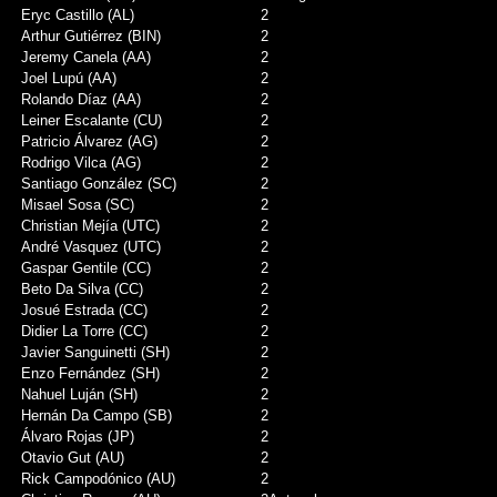
Eryc Castillo (AL)
2
Arthur Gutiérrez (BIN)
2
Jeremy Canela (AA)
2
Joel Lupú (AA)
2
Rolando Díaz (AA)
2
Leiner Escalante (CU)
2
Patricio Álvarez (AG)
2
Rodrigo Vilca (AG)
2
Santiago González (SC)
2
Misael Sosa (SC)
2
Christian Mejía (UTC)
2
André Vasquez (UTC)
2
Gaspar Gentile (CC)
2
Beto Da Silva (CC)
2
Josué Estrada (CC)
2
Didier La Torre (CC)
2
Javier Sanguinetti (SH)
2
Enzo Fernández (SH)
2
Nahuel Luján (SH)
2
Hernán Da Campo (SB)
2
Álvaro Rojas (JP)
2
Otavio Gut (AU)
2
Rick Campodónico (AU)
2