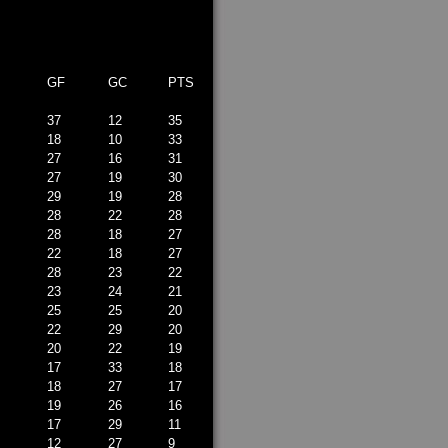
GF
GC
PTS
37
12
35
18
10
33
27
16
31
27
19
30
29
19
28
28
22
28
28
18
27
22
18
27
28
23
22
23
24
21
25
25
20
22
29
20
20
22
19
17
33
18
18
27
17
19
26
16
17
29
11
12
27
9