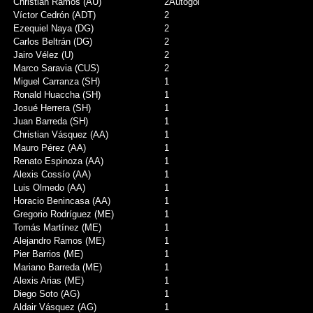
Christian Ramos (AU)
2
Autogol
Víctor Cedrón (ADT)
2
Ezequiel Naya (DG)
2
Carlos Beltrán (DG)
2
Jairo Vélez (U)
2
Marco Saravia (CUS)
2
Miguel Carranza (SH)
1
Ronald Huaccha (SH)
1
Josué Herrera (SH)
1
Juan Barreda (SH)
1
Christian Vásquez (AA)
1
Mauro Pérez (AA)
1
Renato Espinoza (AA)
1
Alexis Cossío (AA)
1
Luis Olmedo (AA)
1
Horacio Benincasa (AA)
1
Gregorio Rodríguez (ME)
1
Tomás Martínez (ME)
1
Alejandro Ramos (ME)
1
Pier Barrios (ME)
1
Mariano Barreda (ME)
1
Alexis Arias (ME)
1
Diego Soto (AG)
1
Aldair Vásquez (AG)
1