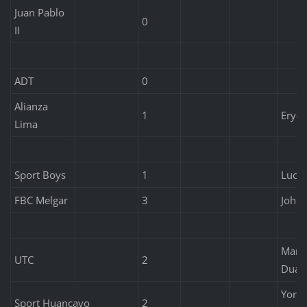
Juan Pablo
0
II
ADT
0
Alianza
1
Eryc 
Lima
Sport Boys
1
Luci
FBC Melgar
3
Johnn
Marlo
UTC
2
Duar
Yorle
Sport Huancayo
2