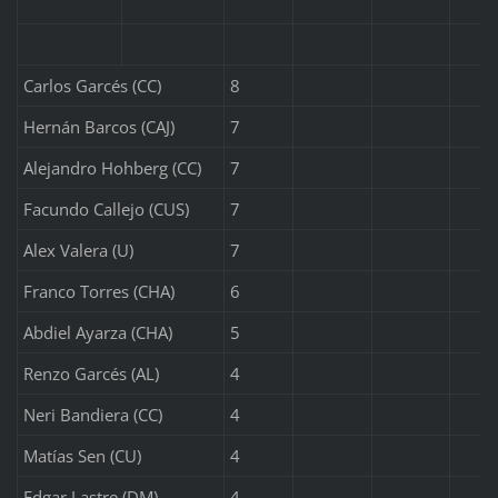
Carlos Garcés (CC)
8
Hernán Barcos (CAJ)
7
Alejandro Hohberg (CC)
7
Facundo Callejo (CUS)
7
Alex Valera (U)
7
Franco Torres (CHA)
6
Abdiel Ayarza (CHA)
5
Renzo Garcés (AL)
4
Neri Bandiera (CC)
4
Matías Sen (CU)
4
Edgar Lastre (DM)
4