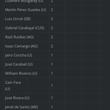
Lizandro Alzugaray (U)
2
Martín Pérez Guedes (U)
2
Luis Urruti (SB)
2
Gabriel Carabajal (CUS)
2
Raúl Ruidíaz (AG)
2
Isaac Camargo (AG)
2
Jairo Concha (U)
1
José Carabalí (U)
1
William Riveros (U)
1
Caín Fara
1
(U)
José Rivera (U)
1
Jeriel de Santis (ME)
1