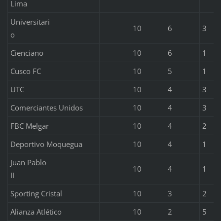
Lima
Universitari
10
6
3
o
Cienciano
10
6
1
Cusco FC
10
5
1
UTC
10
4
3
Comerciantes Unidos
10
4
3
FBC Melgar
10
4
2
Deportivo Moquegua
10
4
1
Juan Pablo
10
4
1
II
Sporting Cristal
10
3
2
Alianza Atlético
10
2
5