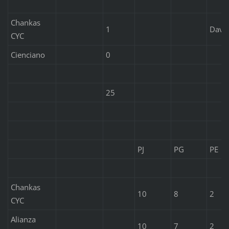
Chankas
1
Davi
CYC
Cienciano
0
25
PJ
PG
PE
Chankas
10
8
2
CYC
Alianza
10
7
2