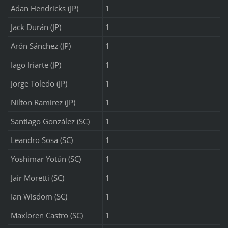
Adan Hendricks (JP)
1
Jack Durán (JP)
1
Arón Sánchez (JP)
1
Iago Iriarte (JP)
1
Jorge Toledo (JP)
1
Nilton Ramírez (JP)
1
Santiago González (SC)
1
Leandro Sosa (SC)
1
Yoshimar Yotún (SC)
1
Jair Moretti (SC)
1
Ian Wisdom (SC)
1
Maxloren Castro (SC)
1