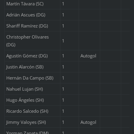
Martín Távara (SC)
1
Adrián Ascues (DG)
1
Shariff Ramírez (DG)
1
Christopher Olivares
1
(DG)
Agustín Gómez (DG)
1
Autogol
Justin Alarcón (SB)
1
Hernán Da Campo (SB)
1
Nahuel Lujan (SH)
1
Hugo Ángeles (SH)
1
Ricardo Salcedo (SH)
1
Jimmy Valoyes (SH)
1
Autogol
Yorman Zapata (DM)
1