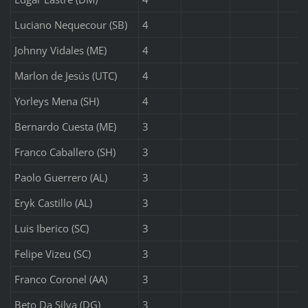
Luciano Nequecour (SB)
4
Johnny Vidales (ME)
4
Marlon de Jesús (UTC)
4
Yorleys Mena (SH)
4
Bernardo Cuesta (ME)
3
Franco Caballero (SH)
3
Paolo Guerrero (AL)
3
Eryk Castillo (AL)
3
Luis Iberico (SC)
3
Felipe Vizeu (SC)
3
Franco Coronel (AA)
3
Beto Da Silva (DG)
3