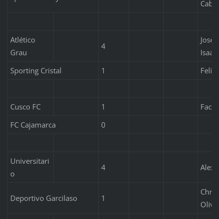
Cabal
Atlético
José 
4
Grau
Isaa
Sporting Cristal
1
Felip
Cusco FC
1
Facun
FC Cajamarca
0
Universitari
4
Alex 
o
Chris
Deportivo Garcilaso
1
Oliva