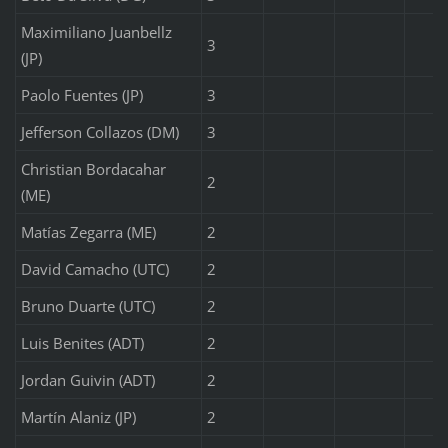
Maximiliano Juanbellz
3
(JP)
Paolo Fuentes (JP)
3
Jefferson Collazos (DM)
3
Christian Bordacahar
2
(ME)
Matías Zegarra (ME)
2
David Camacho (UTC)
2
Bruno Duarte (UTC)
2
Luis Benites (ADT)
2
Jordan Guivin (ADT)
2
Martín Alaniz (JP)
2