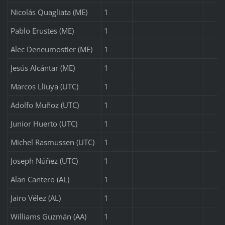
Nicolás Quagliata (ME)
1
Pablo Erustes (ME)
1
Alec Deneumostier (ME)
1
Jesús Alcántar (ME)
1
Marcos Lliuya (UTC)
1
Adolfo Muñoz (UTC)
1
Junior Huerto (UTC)
1
Michel Rasmussen (UTC)
1
Joseph Núñez (UTC)
1
Alan Cantero (AL)
1
Jairo Vélez (AL)
1
Williams Guzmán (AA)
1