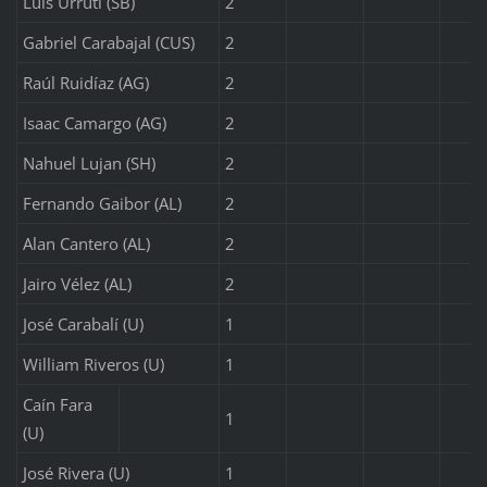
Luis Urruti (SB)
2
Gabriel Carabajal (CUS)
2
Raúl Ruidíaz (AG)
2
Isaac Camargo (AG)
2
Nahuel Lujan (SH)
2
Fernando Gaibor (AL)
2
Alan Cantero (AL)
2
Jairo Vélez (AL)
2
José Carabalí (U)
1
William Riveros (U)
1
Caín Fara
1
(U)
José Rivera (U)
1