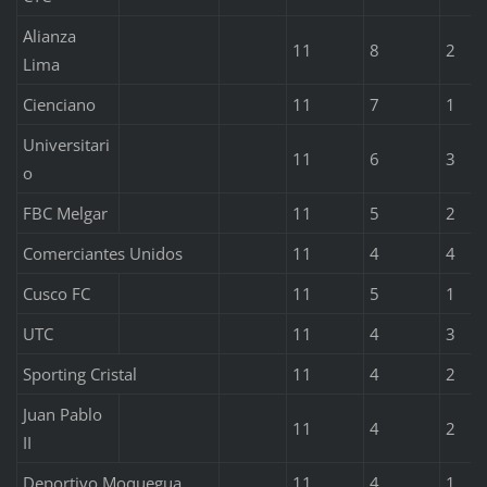
Alianza
11
8
2
Lima
Cienciano
11
7
1
Universitari
11
6
3
o
FBC Melgar
11
5
2
Comerciantes Unidos
11
4
4
Cusco FC
11
5
1
UTC
11
4
3
Sporting Cristal
11
4
2
Juan Pablo
11
4
2
II
Deportivo Moquegua
11
4
1