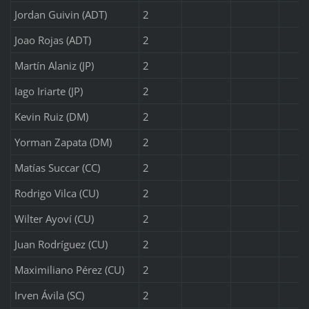
Jordan Guivin (ADT)
2
Joao Rojas (ADT)
2
Martín Alaniz (JP)
2
Iago Iriarte (JP)
2
Kevin Ruiz (DM)
2
Yorman Zapata (DM)
2
Matías Succar (CC)
2
Rodrigo Vilca (CU)
2
Wilter Ayoví (CU)
2
Juan Rodríguez (CU)
2
Maximiliano Pérez (CU)
2
Irven Ávila (SC)
2