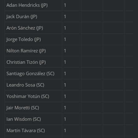
Adan Hendricks (JP)
1
Jack Durán (JP)
1
Arón Sánchez (JP)
1
Jorge Toledo (JP)
1
Nilton Ramírez (JP)
1
Christian Tizón (JP)
1
Santiago González (SC)
1
Leandro Sosa (SC)
1
Yoshimar Yotún (SC)
1
Jair Moretti (SC)
1
Ian Wisdom (SC)
1
Martín Távara (SC)
1