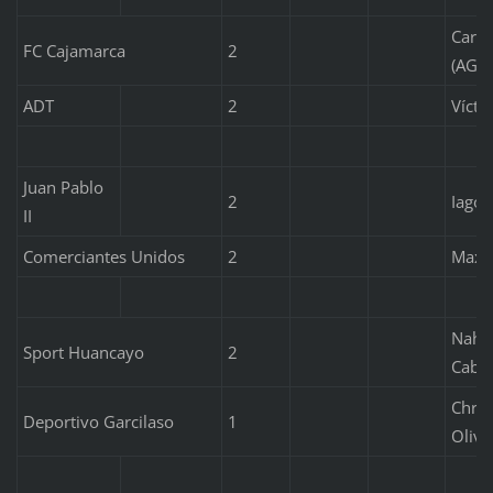
Carlo
FC Cajamarca
2
(AG)
ADT
2
Vícto
Juan Pablo
2
Iago 
II
Comerciantes Unidos
2
Maxim
Nahue
Sport Huancayo
2
Cabal
Chris
Deportivo Garcilaso
1
Oliva