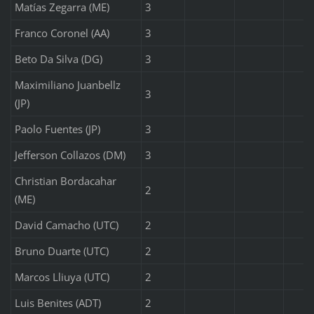
Matías Zegarra (ME)
3
Franco Coronel (AA)
3
Beto Da Silva (DG)
3
Maximiliano Juanbellz
3
(JP)
Paolo Fuentes (JP)
3
Jefferson Collazos (DM)
3
Christian Bordacahar
2
(ME)
David Camacho (UTC)
2
Bruno Duarte (UTC)
2
Marcos Lliuya (UTC)
2
Luis Benites (ADT)
2