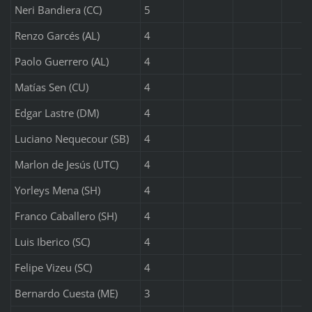
Neri Bandiera (CC)
5
Renzo Garcés (AL)
4
Paolo Guerrero (AL)
4
Matías Sen (CU)
4
Edgar Lastre (DM)
4
Luciano Nequecour (SB)
4
Marlon de Jesús (UTC)
4
Yorleys Mena (SH)
4
Franco Caballero (SH)
4
Luis Iberico (SC)
4
Felipe Vizeu (SC)
4
Bernardo Cuesta (ME)
3