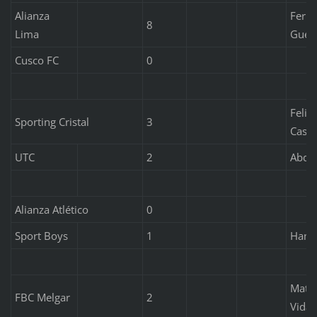
Alianza
Ferna
8
Lima
Guerr
Cusco FC
0
Felip
Sporting Cristal
3
Castr
UTC
2
Abdie
Alianza Atlético
0
Sport Boys
1
Hanse
Matía
FBC Melgar
2
Vidal