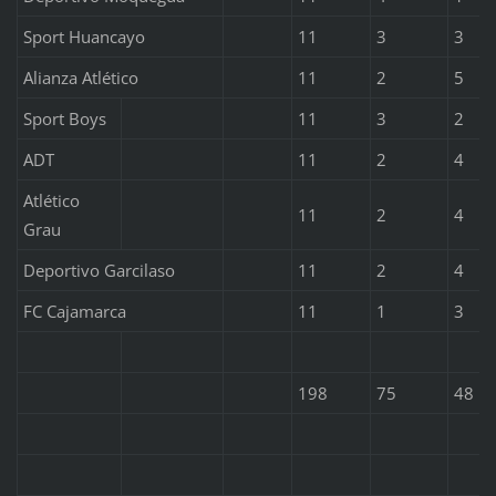
Sport Huancayo
11
3
3
Alianza Atlético
11
2
5
Sport Boys
11
3
2
ADT
11
2
4
Atlético
11
2
4
Grau
Deportivo Garcilaso
11
2
4
FC Cajamarca
11
1
3
198
75
48