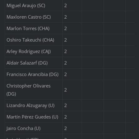
Miguel Araujo (SC)
2
Maxloren Castro (SC)
2
Marlon Torres (CHA)
2
Oshiro Takeuchi (CHA)
2
Arley Rodríguez (CAJ)
2
Aldair Salazarf (DG)
2
Francisco Arancibia (DG)
2
Christopher Olivares
2
(DG)
Lizandro Alzugaray (U)
2
Martín Pérez Guedes (U)
2
Jairo Concha (U)
2