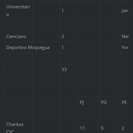
Universitari
1
Jairo
o
Cienciano
2
Neri 
Deportivo Moquegua
1
Yorm
33
PJ
PG
PE
Chankas
11
9
2
CYC