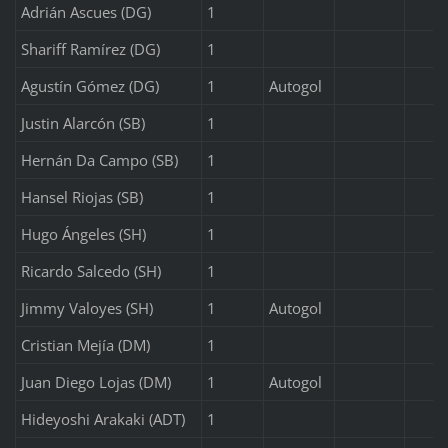
Adrián Ascues (DG)
1
Shariff Ramírez (DG)
1
Agustín Gómez (DG)
1
Autogol
Justin Alarcón (SB)
1
Hernán Da Campo (SB)
1
Hansel Riojas (SB)
1
Hugo Ángeles (SH)
1
Ricardo Salcedo (SH)
1
Jimmy Valoyes (SH)
1
Autogol
Cristian Mejía (DM)
1
Juan Diego Lojas (DM)
1
Autogol
Hideyoshi Arakaki (ADT)
1