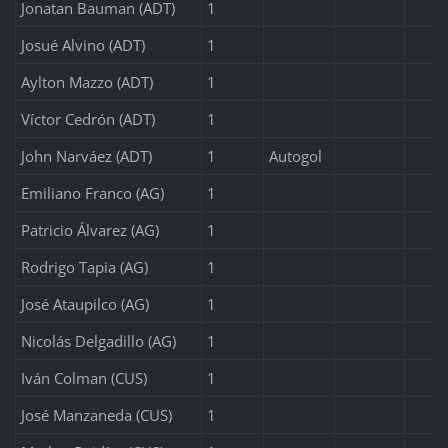
Jonatan Bauman (ADT)
1
Josué Alvino (ADT)
1
Aylton Mazzo (ADT)
1
Víctor Cedrón (ADT)
1
John Narváez (ADT)
1
Autogol
Emiliano Franco (AG)
1
Patricio Álvarez (AG)
1
Rodrigo Tapia (AG)
1
José Ataupilco (AG)
1
Nicolás Delgadillo (AG)
1
Iván Colman (CUS)
1
José Manzaneda (CUS)
1