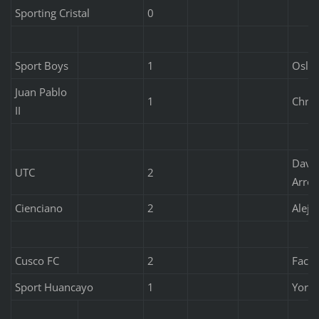
Sporting Cristal
0
Sport Boys
1
Osli
Juan Pablo
1
Chris
II
David
UTC
2
Arro
Cienciano
2
Aleja
Cusco FC
2
Facun
Sport Huancayo
1
Yorl