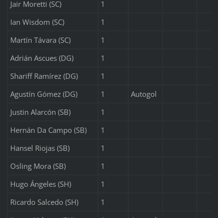
Jair Moretti (SC)
1
Ian Wisdom (SC)
1
Martín Távara (SC)
1
Adrián Ascues (DG)
1
Shariff Ramírez (DG)
1
Agustín Gómez (DG)
1
Autogol
Justin Alarcón (SB)
1
Hernán Da Campo (SB)
1
Hansel Riojas (SB)
1
Osling Mora (SB)
1
Hugo Ángeles (SH)
1
Ricardo Salcedo (SH)
1