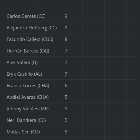
Carlos Garcés (CC)
9
Alejandro Hohberg (CC)
9
Facundo Callejo (CUS)
8
Hernán Barcos (CAJ)
7
Alex Valera (U)
7
Eryk Castillo (AL)
7
Franco Torres (CHA)
6
Abdiel Ayarza (CHA)
5
Johnny Vidales (ME)
5
Neri Bandiera (CC)
5
Matías Sen (CU)
5