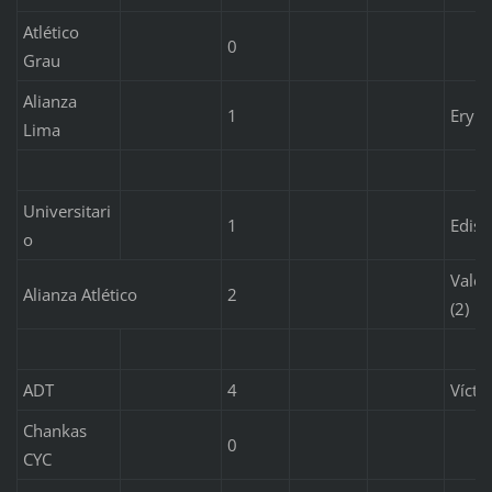
Atlético
0
Grau
Alianza
1
Eryk 
Lima
Universitari
1
Ediso
o
Valen
Alianza Atlético
2
(2)
ADT
4
Vícto
Chankas
0
CYC