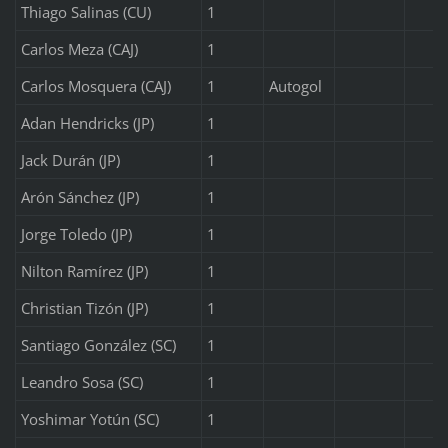
Thiago Salinas (CU)
1
Carlos Meza (CAJ)
1
Carlos Mosquera (CAJ)
1
Autogol
Adan Hendricks (JP)
1
Jack Durán (JP)
1
Arón Sánchez (JP)
1
Jorge Toledo (JP)
1
Nilton Ramírez (JP)
1
Christian Tizón (JP)
1
Santiago González (SC)
1
Leandro Sosa (SC)
1
Yoshimar Yotún (SC)
1