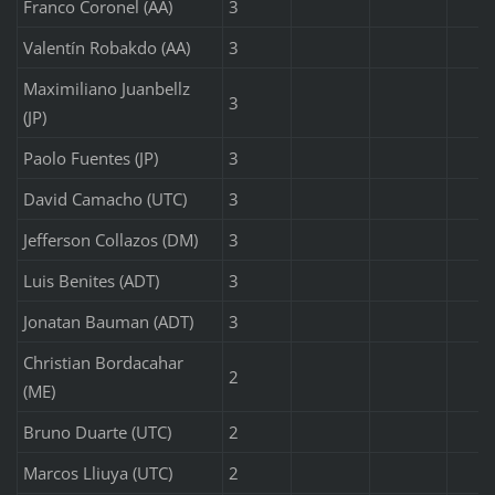
Franco Coronel (AA)
3
Valentín Robakdo (AA)
3
Maximiliano Juanbellz
3
(JP)
Paolo Fuentes (JP)
3
David Camacho (UTC)
3
Jefferson Collazos (DM)
3
Luis Benites (ADT)
3
Jonatan Bauman (ADT)
3
Christian Bordacahar
2
(ME)
Bruno Duarte (UTC)
2
Marcos Lliuya (UTC)
2