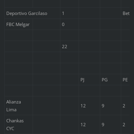
Deportivo Garcilaso
1
Beto 
FBC Melgar
0
22
PJ
PG
PE
Alianza
12
9
2
Lima
Chankas
12
9
2
CYC