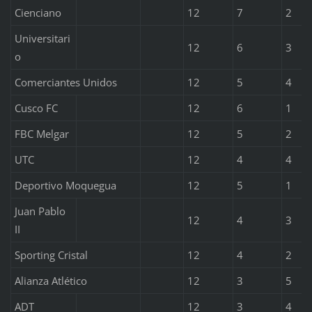
Cienciano
12
7
2
Universitari
12
6
3
o
Comerciantes Unidos
12
5
4
Cusco FC
12
6
1
FBC Melgar
12
5
2
UTC
12
4
4
Deportivo Moquegua
12
5
1
Juan Pablo
12
4
3
II
Sporting Cristal
12
4
2
Alianza Atlético
12
3
5
ADT
12
3
4