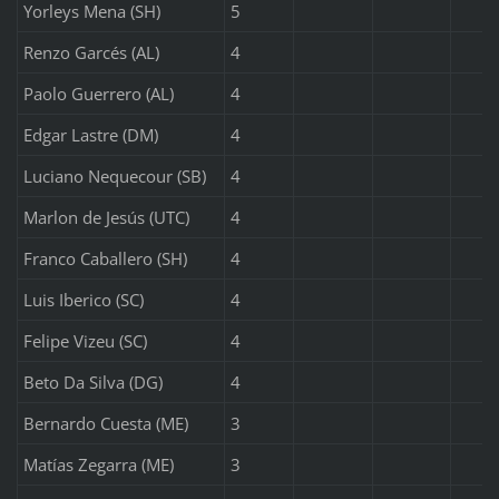
Yorleys Mena (SH)
5
Renzo Garcés (AL)
4
Paolo Guerrero (AL)
4
Edgar Lastre (DM)
4
Luciano Nequecour (SB)
4
Marlon de Jesús (UTC)
4
Franco Caballero (SH)
4
Luis Iberico (SC)
4
Felipe Vizeu (SC)
4
Beto Da Silva (DG)
4
Bernardo Cuesta (ME)
3
Matías Zegarra (ME)
3