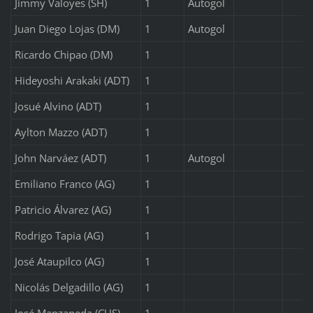
Jimmy Valoyes (SH)
1
Autogol
Juan Diego Lojas (DM)
1
Autogol
Ricardo Chipao (DM)
1
Hideyoshi Arakaki (ADT)
1
Josué Alvino (ADT)
1
Aylton Mazzo (ADT)
1
John Narváez (ADT)
1
Autogol
Emiliano Franco (AG)
1
Patricio Álvarez (AG)
1
Rodrigo Tapia (AG)
1
José Ataupilco (AG)
1
Nicolás Delgadillo (AG)
1
José Manzaneda (CUS)
1