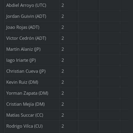
Abdiel Arroyo (UTC)
2
Jordan Guivin (ADT)
2
Joao Rojas (ADT)
2
Víctor Cedrón (ADT)
2
Martín Alaniz (JP)
2
Iago Iriarte (JP)
2
Christian Cueva (JP)
2
Kevin Ruiz (DM)
2
Yorman Zapata (DM)
2
Cristian Mejía (DM)
2
Matías Succar (CC)
2
Rodrigo Vilca (CU)
2