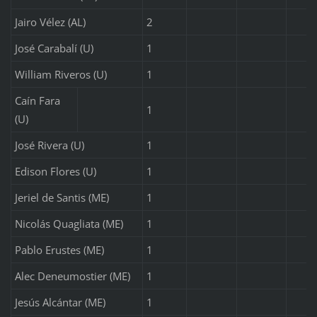
Jairo Vélez (AL)
2
José Carabalí (U)
1
William Riveros (U)
1
Caín Fara
1
(U)
José Rivera (U)
1
Edison Flores (U)
1
Jeriel de Santis (ME)
1
Nicolás Quagliata (ME)
1
Pablo Erustes (ME)
1
Alec Deneumostier (ME)
1
Jesús Alcántar (ME)
1