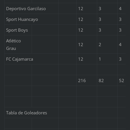
Deportivo Garcilaso
12
3
4
Sport Huancayo
12
3
3
Sport Boys
12
3
3
Atlético
12
2
4
Grau
FC Cajamarca
12
1
3
216
82
52
Tabla de Goleadores