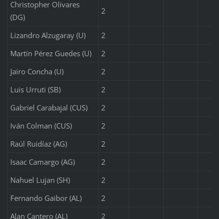
Christopher Olivares
2
(DG)
Lizandro Alzugaray (U)
2
Martín Pérez Guedes (U)
2
Jairo Concha (U)
2
Luis Urruti (SB)
2
Gabriel Carabajal (CUS)
2
Iván Colman (CUS)
2
Raúl Ruidíaz (AG)
2
Isaac Camargo (AG)
2
Nahuel Lujan (SH)
2
Fernando Gaibor (AL)
2
Alan Cantero (AL)
2