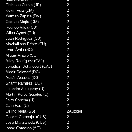
Christian Cueva (JP)
2
Kevin Ruiz (DM)
2
Yorman Zapata (DM)
2
Cristian Mejía (DM)
2
Rodrigo Vilca (CU)
2
Wilter Ayoví (CU)
2
Juan Rodríguez (CU)
2
Maximiliano Pérez (CU)
2
Irven Ávila (SC)
2
Miguel Araujo (SC)
2
Arley Rodríguez (CAJ)
2
Jonathan Betancourt (CAJ)
2
Aldair Salazarf (DG)
2
Adrián Ascues (DG)
2
Shariff Ramírez (DG)
2
Lizandro Alzugaray (U)
2
Martín Pérez Guedes (U)
2
Jairo Concha (U)
2
Caín Fara (U)
2
Osling Mora (SB)
2
Autogol
Gabriel Carabajal (CUS)
2
José Manzaneda (CUS)
2
Isaac Camargo (AG)
2