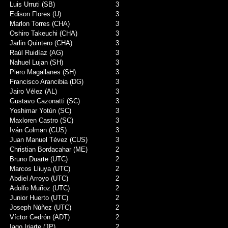
Luis Urruti (SB)
3
Edison Flores (U)
3
Marlon Torres (CHA)
3
Oshiro Takeuchi (CHA)
3
Jarlin Quintero (CHA)
3
Raúl Ruidíaz (AG)
3
Nahuel Lujan (SH)
3
Piero Magallanes (SH)
3
Francisco Arancibia (DG)
3
Jairo Vélez (AL)
3
Gustavo Cazonatti (SC)
3
Yoshimar Yotún (SC)
3
Maxloren Castro (SC)
3
Iván Colman (CUS)
3
Juan Manuel Tévez (CUS)
3
Christian Bordacahar (ME)
2
Bruno Duarte (UTC)
2
Marcos Lliuya (UTC)
2
Abdiel Arroyo (UTC)
2
Adolfo Muñoz (UTC)
2
Junior Huerto (UTC)
2
Joseph Núñez (UTC)
2
Víctor Cedrón (ADT)
2
Iago Iriarte (JP)
2