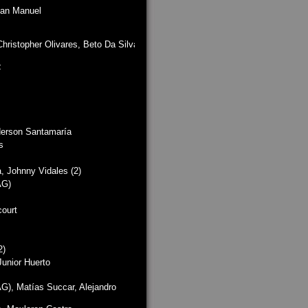
uan Manuel
hristopher Olivares, Beto Da Silva,
z
derson Santamaría
s
, Johnny Vidales (2)
AG)
ourt
2)
unior Huerto
AG), Matías Succar, Alejandro