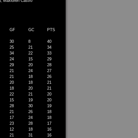
, Maxloren Castro
GF
GC
PTS
30
8
40
25
21
34
34
22
33
24
15
29
29
20
28
21
24
27
21
18
26
20
18
21
18
20
21
22
21
20
15
19
20
28
30
19
21
26
18
17
24
18
23
28
17
12
18
16
21
31
16