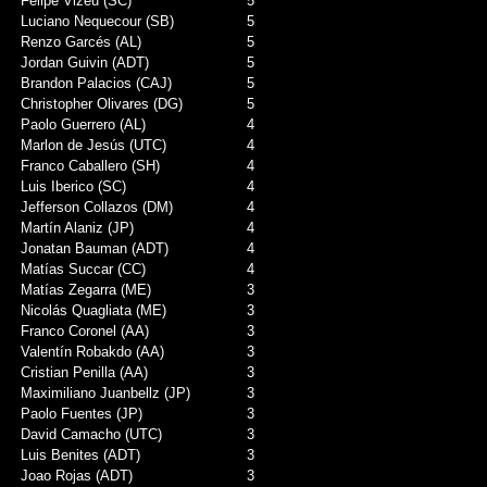
Felipe Vizeu (SC)
5
Luciano Nequecour (SB)
5
Renzo Garcés (AL)
5
Jordan Guivin (ADT)
5
Brandon Palacios (CAJ)
5
Christopher Olivares (DG)
5
Paolo Guerrero (AL)
4
Marlon de Jesús (UTC)
4
Franco Caballero (SH)
4
Luis Iberico (SC)
4
Jefferson Collazos (DM)
4
Martín Alaniz (JP)
4
Jonatan Bauman (ADT)
4
Matías Succar (CC)
4
Matías Zegarra (ME)
3
Nicolás Quagliata (ME)
3
Franco Coronel (AA)
3
Valentín Robakdo (AA)
3
Cristian Penilla (AA)
3
Maximiliano Juanbellz (JP)
3
Paolo Fuentes (JP)
3
David Camacho (UTC)
3
Luis Benites (ADT)
3
Joao Rojas (ADT)
3