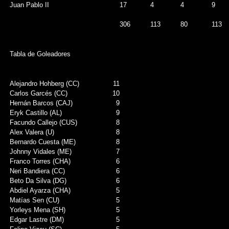
Juan Pablo II
17
4
4
9
306
113
80
113
Tabla de Goleadores
Alejandro Hohberg (CC)
11
Carlos Garcés (CC)
10
Hernán Barcos (CAJ)
9
Eryk Castillo (AL)
9
Facundo Callejo (CUS)
8
Alex Valera (U)
8
Bernardo Cuesta (ME)
8
Johnny Vidales (ME)
7
Franco Torres (CHA)
6
Neri Bandiera (CC)
6
Beto Da Silva (DG)
6
Abdiel Ayarza (CHA)
5
Matías Sen (CU)
5
Yorleys Mena (SH)
5
Edgar Lastre (DM)
5