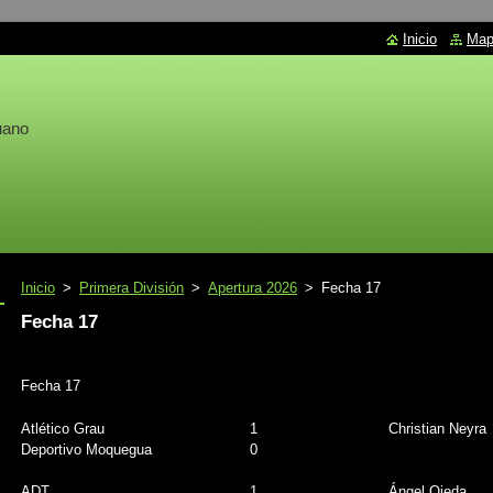
Inicio
Mapa
uano
Inicio
>
Primera División
>
Apertura 2026
>
Fecha 17
Fecha 17
Fecha 17
Atlético Grau
1
Christian Neyra
Deportivo Moquegua
0
ADT
1
Ángel Ojeda