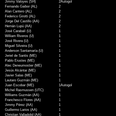
Jimmy Valoyes (SH)
2
Autogol
Fernando Gaibor (AL)
2
Alan Cantero (AL)
2
Federico Girotti (AL)
2
Jorge Del Castillo (AA)
2
Hernán Lupú (AA)
2
José Carabalí (U)
1
William Riveros (U)
1
José Rivera (U)
1
Miguel Silveira (U)
1
Anderson Santamaría (U)
1
Jeriel de Santis (ME)
1
Pablo Erustes (ME)
1
Alec Deneumostier (ME)
1
Jesús Alcántar (ME)
1
Javier Salas (ME)
1
Lautaro Guzmán (ME)
1
Juan Escobar (ME)
1
Autogol
Michel Rasmussen (UTC)
1
Williams Guzmán (AA)
1
Franchesco Flores (AA)
1
Jimmy Pérez (AA)
1
Guillermo Larios (AA)
1
Christian Valladolid (AA)
1