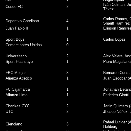
Iván Colman, J
Cusco FC
2
Tévez
Carlos Ramos, C
Deportivo Garcilaso
4
Shariff Ramírez
Juan Pablo II
1
Erinson Ramíre
Sport Boys
1
Carlos López
Comerciantes Unidos
0
Universitario
2
Alex Valera, An
Sport Huancayo
1
Piero Magallane
FBC Melgar
3
Bernardo Cuesta
Alianza Atlético
1
Juan Escobar (
FC Cajamarca
1
Jonathan Betanc
Alianza Lima
1
Federico Girotti
Chankas CYC
2
Jarlin Quintero (
UTC
2
Jhosep Núñez, J
Rafael Lutiger (
Cienciano
3
Hohberg