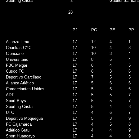
Sporting Cristal
2
Gabriel Samtana
28
PJ
PG
PE
PP
Alianza Lima
17
12
4
1
Chankas CYC
17
10
4
3
Cienciano
17
10
3
4
Universitario
17
8
5
4
FBC Melgar
17
8
4
5
Cusco FC
17
8
3
6
Deportivo Garcilaso
17
7
5
5
Alianza Atlético
17
5
6
6
Comerciantes Unidos
17
5
6
6
ADT
17
5
5
7
Sport Boys
17
5
5
7
Sporting Cristal
17
5
4
8
UTC
17
4
6
7
Deportivo Moquegua
17
5
3
9
FC Cajamarca
17
4
5
8
Atlético Grau
17
4
4
9
Sport Huancayo
17
4
4
9