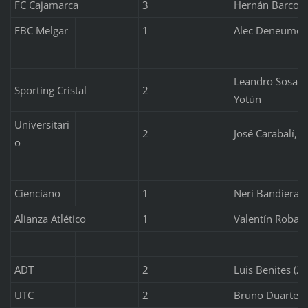
FC Cajamarca
3
Hernán Barcos 
FBC Melgar
1
Alec Deneumost
Leandro Sosa, 
Sporting Cristal
2
Yotún
Universitari
2
José Carabalí, A
o
Cienciano
1
Neri Bandiera
Alianza Atlético
1
Valentín Robal
ADT
2
Luis Benites (2)
UTC
2
Bruno Duarte, 