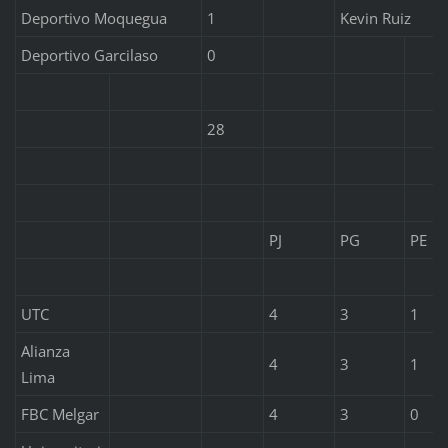
Deportivo Moquegua
1
Kevin Ruiz
Deportivo Garcilaso
0
28
PJ
PG
PE
UTC
4
3
1
Alianza
4
3
1
Lima
FBC Melgar
4
3
0