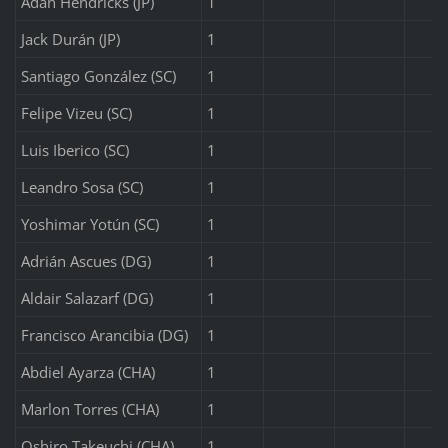
Adan Hendricks (JP)
1
Jack Durán (JP)
1
Santiago González (SC)
1
Felipe Vizeu (SC)
1
Luis Iberico (SC)
1
Leandro Sosa (SC)
1
Yoshimar Yotún (SC)
1
Adrián Ascues (DG)
1
Aldair Salazarf (DG)
1
Francisco Arancibia (DG)
1
Abdiel Ayarza (CHA)
1
Marlon Torres (CHA)
1
Oshiro Takeuchi (CHA)
1