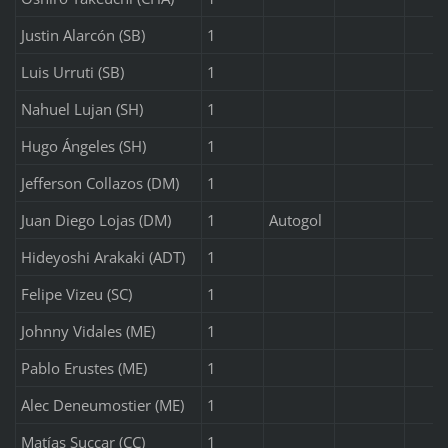
Justin Alarcón (SB)
1
Luis Urruti (SB)
1
Nahuel Lujan (SH)
1
Hugo Ángeles (SH)
1
Jefferson Collazos (DM)
1
Juan Diego Lojas (DM)
1
Autogol
Hideyoshi Arakaki (ADT)
1
Felipe Vizeu (SC)
1
Johnny Vidales (ME)
1
Pablo Erustes (ME)
1
Alec Deneumostier (ME)
1
Matías Succar (CC)
1