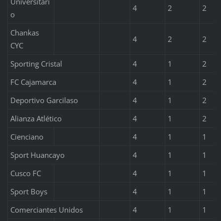
Universitari
4
2
2
o
Chankas
4
2
2
CYC
Sporting Cristal
4
1
2
FC Cajamarca
4
1
2
Deportivo Garcilaso
4
1
2
Alianza Atlético
4
1
2
Cienciano
4
1
1
Sport Huancayo
4
1
1
Cusco FC
4
1
1
Sport Boys
4
1
1
Comerciantes Unidos
4
1
1