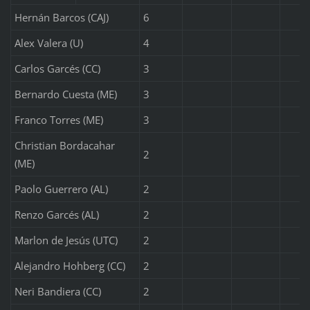
Hernán Barcos (CAJ)
6
Alex Valera (U)
4
Carlos Garcés (CC)
3
Bernardo Cuesta (ME)
3
Franco Torres (ME)
3
Christian Bordacahar
2
(ME)
Paolo Guerrero (AL)
2
Renzo Garcés (AL)
2
Marlon de Jesús (UTC)
2
Alejandro Hohberg (CC)
2
Neri Bandiera (CC)
2