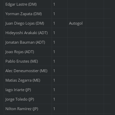
Edgar Lastre (DM)
1
Yorman Zapata (DM)
1
Juan Diego Lojas (DM)
1
Autogol
Hideyoshi Arakaki (ADT)
1
Jonatan Bauman (ADT)
1
Joao Rojas (ADT)
1
Pablo Erustes (ME)
1
Alec Deneumostier (ME)
1
Matías Zegarra (ME)
1
Iago Iriarte (JP)
1
Jorge Toledo (JP)
1
Nilton Ramírez (JP)
1