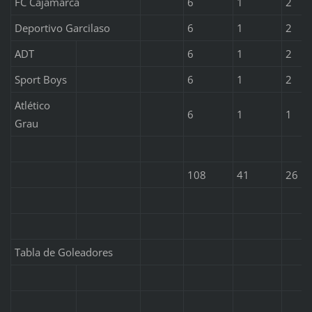
FC Cajamarca
6
1
2
Deportivo Garcilaso
6
1
2
ADT
6
1
2
Sport Boys
6
1
2
Atlético
6
1
1
Grau
108
41
26
Tabla de Goleadores