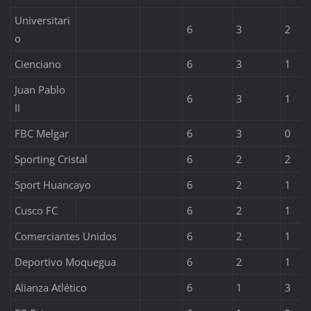
Universitari
6
3
2
o
Cienciano
6
3
1
Juan Pablo
6
3
1
II
FBC Melgar
6
3
0
Sporting Cristal
6
2
2
Sport Huancayo
6
2
1
Cusco FC
6
2
1
Comerciantes Unidos
6
2
1
Deportivo Moquegua
6
2
1
Alianza Atlético
6
1
3