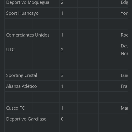
Deportivo Moquegua
2
Edgar
Sport Huancayo
1
Yorl
Comerciantes Unidos
1
Rodri
Davi
UTC
2
Núñe
Sporting Cristal
3
Luis 
Alianza Atlético
1
Franc
Cusco FC
1
Marlo
Deportivo Garcilaso
0