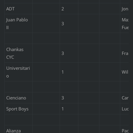
ADT
2
Jonat
Juan Pablo
Maxim
3
II
Fuen
Chankas
3
Franc
CYC
Universitari
1
Willi
o
Cienciano
3
Carlo
Sport Boys
1
Luci
Alianza
Paolo