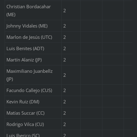
Christian Bordacahar
2
(ME)
Johnny Vidales (ME)
2
Marlon de Jesús (UTC)
2
Luis Benites (ADT)
2
Martín Alaniz (JP)
2
Maximiliano Juanbellz
2
(JP)
Facundo Callejo (CUS)
2
Kevin Ruiz (DM)
2
Matías Succar (CC)
2
Rodrigo Vilca (CU)
2
Luis Iberico (SC)
2