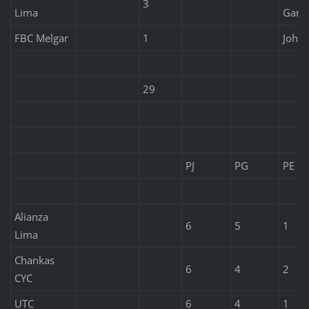
3
Lima
Garc
FBC Melgar
1
Johnn
29
PJ
PG
PE
Alianza
6
5
1
Lima
Chankas
6
4
2
CYC
UTC
6
4
1