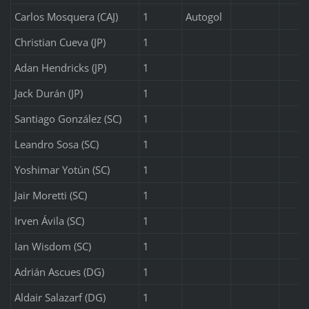
Carlos Mosquera (CAJ)
1
Autogol
Christian Cueva (JP)
1
Adan Hendricks (JP)
1
Jack Durán (JP)
1
Santiago González (SC)
1
Leandro Sosa (SC)
1
Yoshimar Yotún (SC)
1
Jair Moretti (SC)
1
Irven Ávila (SC)
1
Ian Wisdom (SC)
1
Adrián Ascues (DG)
1
Aldair Salazarf (DG)
1