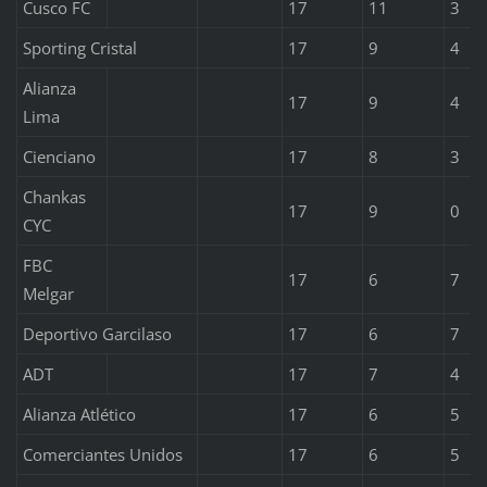
Cusco FC
17
11
3
Sporting Cristal
17
9
4
Alianza
17
9
4
Lima
Cienciano
17
8
3
Chankas
17
9
0
CYC
FBC
17
6
7
Melgar
Deportivo Garcilaso
17
6
7
ADT
17
7
4
Alianza Atlético
17
6
5
Comerciantes Unidos
17
6
5