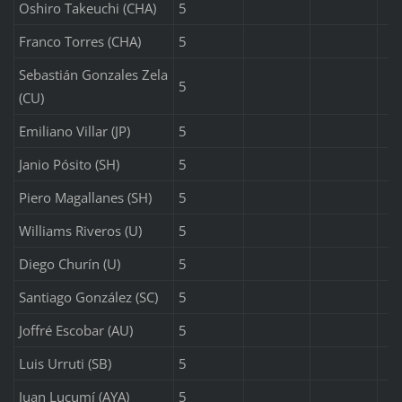
Oshiro Takeuchi (CHA)
5
Franco Torres (CHA)
5
Sebastián Gonzales Zela
5
(CU)
Emiliano Villar (JP)
5
Janio Pósito (SH)
5
Piero Magallanes (SH)
5
Williams Riveros (U)
5
Diego Churín (U)
5
Santiago González (SC)
5
Joffré Escobar (AU)
5
Luis Urruti (SB)
5
Juan Lucumí (AYA)
5