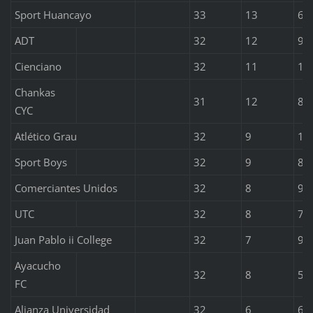
Sport Huancayo
33
13
6
ADT
32
12
9
Cienciano
32
11
11
Chankas
31
12
8
CYC
Atlético Grau
32
9
10
Sport Boys
32
9
8
Comerciantes Unidos
32
8
9
UTC
32
8
7
Juan Pablo ii College
32
7
9
Ayacucho
32
8
5
FC
Alianza Universidad
32
6
6