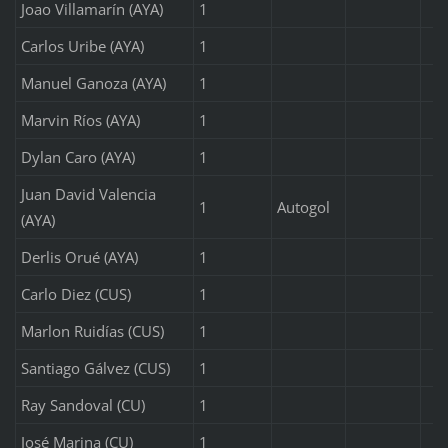
Joao Villamarín (AYA)
1
Carlos Uribe (AYA)
1
Manuel Ganoza (AYA)
1
Marvin Ríos (AYA)
1
Dylan Caro (AYA)
1
Juan David Valencia
1
Autogol
(AYA)
Derlis Orué (AYA)
1
Carlo Diez (CUS)
1
Marlon Ruidías (CUS)
1
Santiago Gálvez (CUS)
1
Ray Sandoval (CU)
1
José Marina (CU)
1