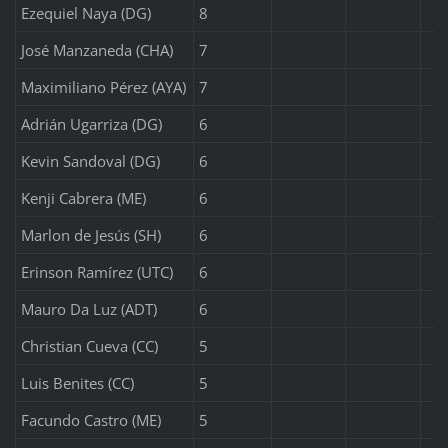
Ezequiel Naya (DG)
8
José Manzaneda (CHA)
7
Maximiliano Pérez (AYA)
7
Adrián Ugarriza (DG)
6
Kevin Sandoval (DG)
6
Kenji Cabrera (ME)
6
Marlon de Jesús (SH)
6
Erinson Ramírez (UTC)
6
Mauro Da Luz (ADT)
6
Christian Cueva (CC)
5
Luis Benites (CC)
5
Facundo Castro (ME)
5