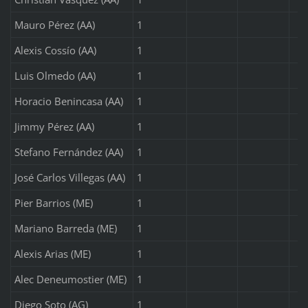
Mauro Pérez (AA)
1
Alexis Cossío (AA)
1
Luis Olmedo (AA)
1
Horacio Benincasa (AA)
1
Jimmy Pérez (AA)
1
Stefano Fernández (AA)
1
José Carlos Villegas (AA)
1
Pier Barrios (ME)
1
Mariano Barreda (ME)
1
Alexis Arias (ME)
1
Alec Deneumostier (ME)
1
Diego Soto (AG)
1