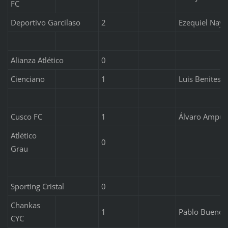
FC
Deportivo Garcilaso
2
Ezequiel Naya 
Alianza Atlético
0
Cienciano
1
Luis Benites
Cusco FC
1
Álvaro Ampue
Atlético
0
Grau
Sporting Cristal
0
Chankas
1
Pablo Bueno
CYC