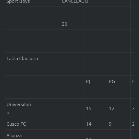
Sport Boys
CANCELADO
20
Tabla Clausura
PJ
PG
PE
Universitari
15
12
3
o
Cusco FC
14
9
2
Alianza