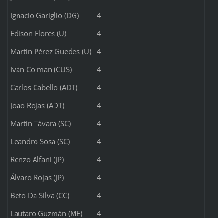
Ignacio Gariglio (DG)
4
Edison Flores (U)
4
Martín Pérez Guedes (U)
4
Iván Colman (CUS)
4
Carlos Cabello (ADT)
4
Joao Rojas (ADT)
4
Martín Távara (SC)
4
Leandro Sosa (SC)
4
Renzo Alfani (JP)
4
Álvaro Rojas (JP)
4
Beto Da Silva (CC)
4
Lautaro Guzmán (ME)
4