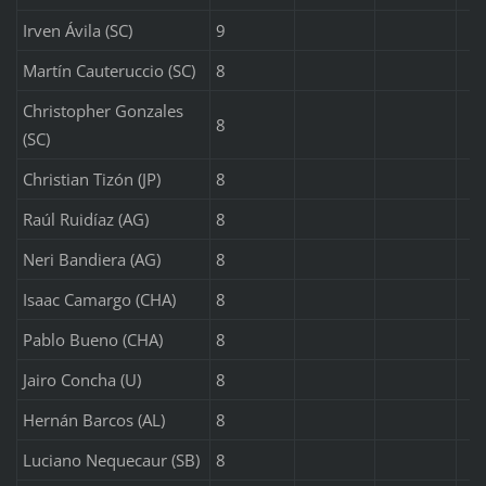
Irven Ávila (SC)
9
Martín Cauteruccio (SC)
8
Christopher Gonzales
8
(SC)
Christian Tizón (JP)
8
Raúl Ruidíaz (AG)
8
Neri Bandiera (AG)
8
Isaac Camargo (CHA)
8
Pablo Bueno (CHA)
8
Jairo Concha (U)
8
Hernán Barcos (AL)
8
Luciano Nequecaur (SB)
8