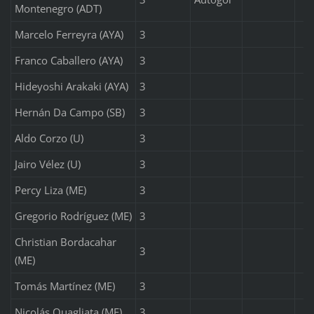
Montenegro (ADT)
Marcelo Ferreyra (AYA)
3
Franco Caballero (AYA)
3
Hideyoshi Arakaki (AYA)
3
Hernán Da Campo (SB)
3
Aldo Corzo (U)
3
Jairo Vélez (U)
3
Percy Liza (ME)
3
Gregorio Rodríguez (ME)
3
Christian Bordacahar
3
(ME)
Tomás Martínez (ME)
3
Nicolás Quagliata (ME)
3