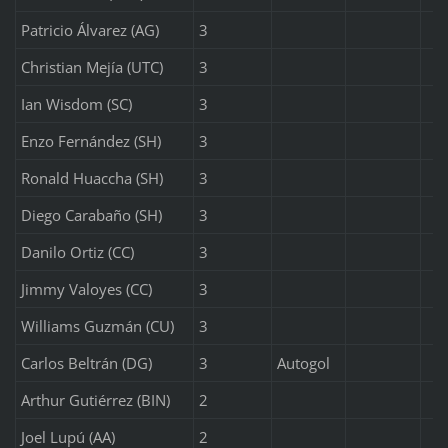
Patricio Álvarez (AG)
3
Christian Mejía (UTC)
3
Ian Wisdom (SC)
3
Enzo Fernández (SH)
3
Ronald Huaccha (SH)
3
Diego Carabaño (SH)
3
Danilo Ortiz (CC)
3
Jimmy Valoyes (CC)
3
Williams Guzmán (CU)
3
Carlos Beltrán (DG)
3
Autogol
Arthur Gutiérrez (BIN)
2
Joel Lupú (AA)
2