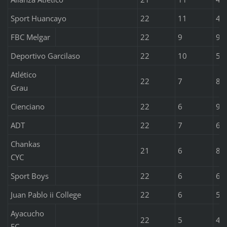
Sport Huancayo
22
11
4
FBC Melgar
22
9
9
Deportivo Garcilaso
22
10
5
Atlético
22
7
8
Grau
Cienciano
22
6
9
ADT
22
7
6
Chankas
21
6
8
CYC
Sport Boys
22
6
6
Juan Pablo ii College
22
6
5
Ayacucho
22
5
4
FC