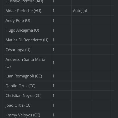
Gustavo Pereira (AU)
1
Aldair Perleche (AU)
1
Autogol
Andy Polo (U)
1
Hugo Ancajima (U)
1
Matías Di Benedetto (U)
1
César Inga (U)
1
Anderson Santa María
1
(U)
Juan Romagnoli (CC)
1
Danilo Ortiz (CC)
1
Christian Neyra (CC)
1
Joao Ortiz (CC)
1
Jimmy Valoyes (CC)
1