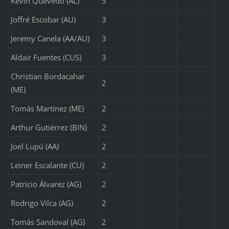
Kevin Quevedo (AL)
3
Joffré Escobar (AU)
3
Jeremy Canela (AA/AU)
3
Aldair Fuentes (CUS)
3
Christian Bordacahar
2
(ME)
Tomás Martínez (ME)
2
Arthur Gutiérrez (BIN)
2
Joel Lupú (AA)
2
Leiner Escalante (CU)
2
Patricio Álvarez (AG)
2
Rodrigo Vilca (AG)
2
Tomás Sandoval (AG)
2