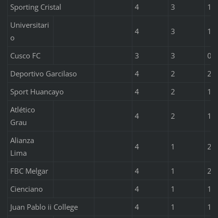
Sporting Cristal
4
3
1
Universitari
4
3
1
o
Cusco FC
3
3
0
Deportivo Garcilaso
4
2
2
Sport Huancayo
4
2
1
Atlético
4
2
1
Grau
Alianza
4
1
2
Lima
FBC Melgar
4
1
2
Cienciano
4
1
1
Juan Pablo ii College
4
1
1