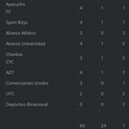
Ayacucho
4
1
1
FC
Sport Boys
4
1
1
Alianza Atlético
3
0
3
Alianza Universidad
4
1
0
Chankas
3
1
0
CYC
ADT
4
1
0
Comerciantes Unidos
3
0
1
UTC
2
0
0
Deportivo Binacional
0
0
0
66
24
18