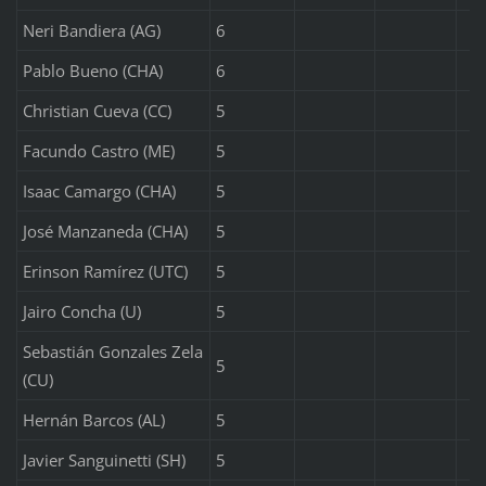
Neri Bandiera (AG)
6
Pablo Bueno (CHA)
6
Christian Cueva (CC)
5
Facundo Castro (ME)
5
Isaac Camargo (CHA)
5
José Manzaneda (CHA)
5
Erinson Ramírez (UTC)
5
Jairo Concha (U)
5
Sebastián Gonzales Zela
5
(CU)
Hernán Barcos (AL)
5
Javier Sanguinetti (SH)
5