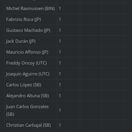
Michel Rasmussen (BIN)
1
Fabrizio Roca (JP)
1
Gustavo Machado (JP)
1
Jack Durán (JP)
1
Mauricio Affonso (JP)
1
Freddy Oncoy (UTC)
1
Joaquín Aguirre (UTC)
1
Carlos López (SB)
1
Alejandro Altuna (SB)
1
Juan Carlos Gonzales
1
(SB)
Christian Carbajal (SB)
1