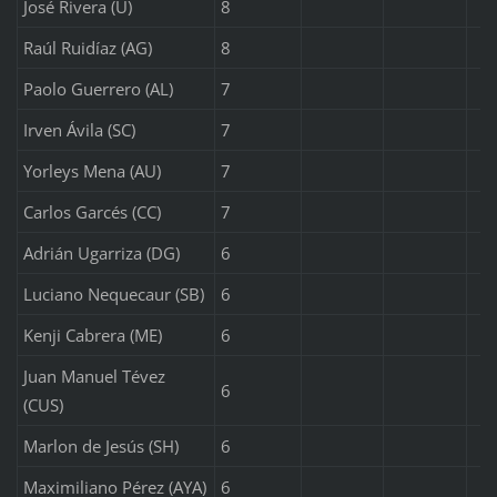
José Rivera (U)
8
Raúl Ruidíaz (AG)
8
Paolo Guerrero (AL)
7
Irven Ávila (SC)
7
Yorleys Mena (AU)
7
Carlos Garcés (CC)
7
Adrián Ugarriza (DG)
6
Luciano Nequecaur (SB)
6
Kenji Cabrera (ME)
6
Juan Manuel Tévez
6
(CUS)
Marlon de Jesús (SH)
6
Maximiliano Pérez (AYA)
6