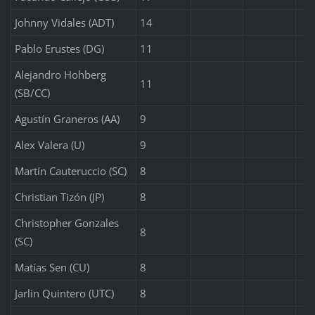
Johnny Vidales (ADT)
14
Pablo Erustes (DG)
11
Alejandro Hohberg
11
(SB/CC)
Agustín Graneros (AA)
9
Alex Valera (U)
9
Martín Cauteruccio (SC)
8
Christian Tizón (JP)
8
Christopher Gonzales
8
(SC)
Matías Sen (CU)
8
Jarlin Quintero (UTC)
8