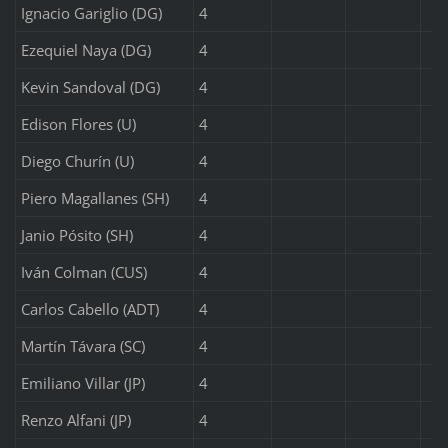
Ignacio Gariglio (DG)
4
Ezequiel Naya (DG)
4
Kevin Sandoval (DG)
4
Edison Flores (U)
4
Diego Churín (U)
4
Piero Magallanes (SH)
4
Janio Pósito (SH)
4
Iván Colman (CUS)
4
Carlos Cabello (ADT)
4
Martín Távara (SC)
4
Emiliano Villar (JP)
4
Renzo Alfani (JP)
4