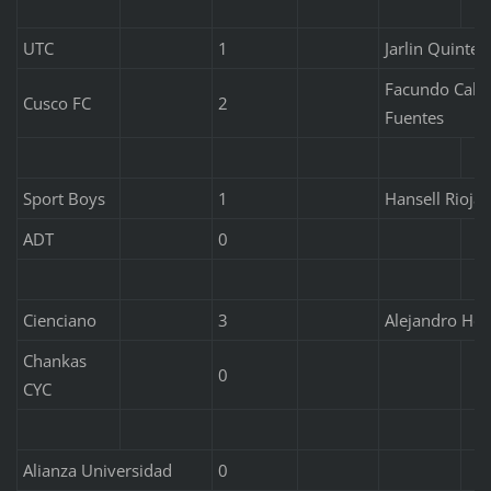
UTC
1
Jarlin Quinter
Facundo Callej
Cusco FC
2
Fuentes
Sport Boys
1
Hansell Riojas
ADT
0
Cienciano
3
Alejandro Hoh
Chankas
0
CYC
Alianza Universidad
0