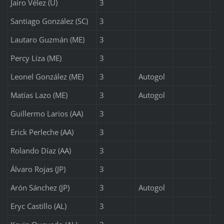
Jairo Vélez (U)
3
Santiago González (SC)
3
Lautaro Guzmán (ME)
3
Percy Liza (ME)
3
Leonel González (ME)
3
Autogol
Matías Lazo (ME)
3
Autogol
Guillermo Larios (AA)
3
Erick Perleche (AA)
3
Rolando Díaz (AA)
3
Álvaro Rojas (JP)
3
Arón Sánchez (JP)
3
Autogol
Eryc Castillo (AL)
3