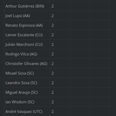
Arthur Gutiérrez (BIN)
2
Joel Lupú (AA)
2
Renato Espinoza (AA)
2
Leiner Escalante (CU)
2
Julián Marchioni (CU)
2
Rodrigo Vilca (AG)
2
Christofer Olivares (AG)
2
Misael Sosa (SC)
2
Leandro Sosa (SC)
2
Miguel Araujo (SC)
2
Ian Wisdom (SC)
2
André Vasquez (UTC)
2