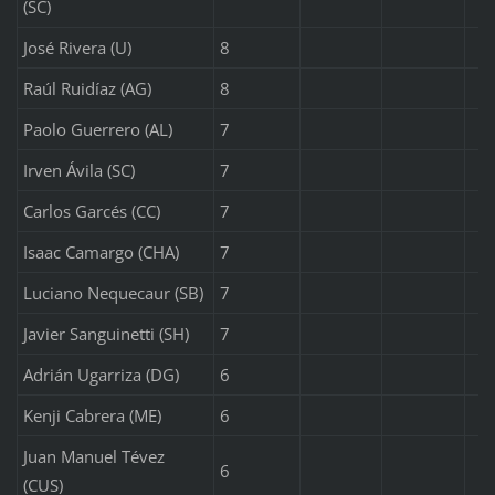
(SC)
José Rivera (U)
8
Raúl Ruidíaz (AG)
8
Paolo Guerrero (AL)
7
Irven Ávila (SC)
7
Carlos Garcés (CC)
7
Isaac Camargo (CHA)
7
Luciano Nequecaur (SB)
7
Javier Sanguinetti (SH)
7
Adrián Ugarriza (DG)
6
Kenji Cabrera (ME)
6
Juan Manuel Tévez
6
(CUS)