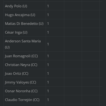
Andy Polo (U)
1
Hugo Ancajima (U)
1
Matías Di Benedetto (U)
1
César Inga (U)
1
Anderson Santa María
1
(U)
Juan Romagnoli (CC)
1
Christian Neyra (CC)
1
Joao Ortiz (CC)
1
Jimmy Valoyes (CC)
1
Osnar Noronha (CC)
1
Claudio Torrejón (CC)
1