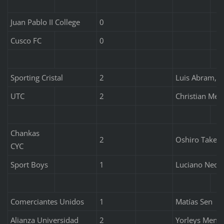
Juan Pablo II College
0
Cusco FC
0
Sporting Cristal
2
Luis Abram, S
UTC
2
Christian Mejí
Chankas
2
Oshiro Takeuc
CYC
Sport Boys
1
Luciano Nequ
Comerciantes Unidos
1
Matías Sen
Alianza Universidad
2
Yorleys Mena,