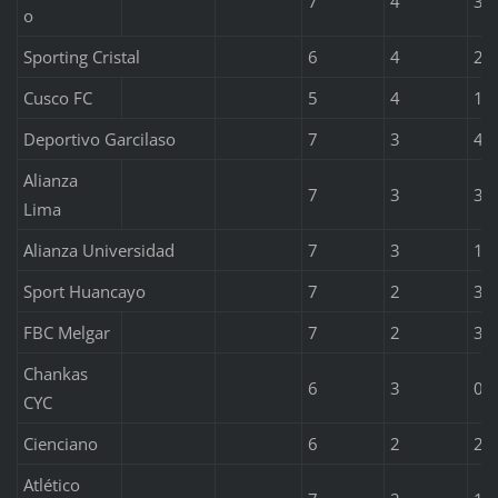
7
4
3
o
Sporting Cristal
6
4
2
Cusco FC
5
4
1
Deportivo Garcilaso
7
3
4
Alianza
7
3
3
Lima
Alianza Universidad
7
3
1
Sport Huancayo
7
2
3
FBC Melgar
7
2
3
Chankas
6
3
0
CYC
Cienciano
6
2
2
Atlético