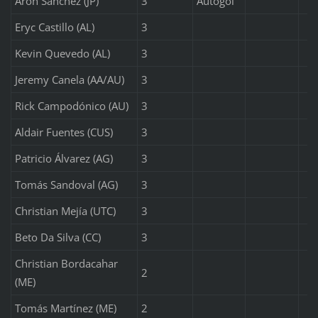
Arón Sánchez (JP)
3
Autogol
Eryc Castillo (AL)
3
Kevin Quevedo (AL)
3
Jeremy Canela (AA/AU)
3
Rick Campodónico (AU)
3
Aldair Fuentes (CUS)
3
Patricio Álvarez (AG)
3
Tomás Sandoval (AG)
3
Christian Mejía (UTC)
3
Beto Da Silva (CC)
3
Christian Bordacahar
2
(ME)
Tomás Martínez (ME)
2