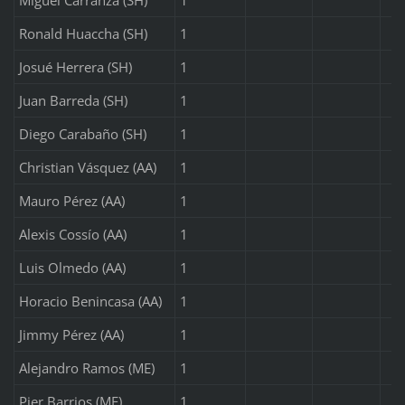
Ronald Huaccha (SH)
1
Josué Herrera (SH)
1
Juan Barreda (SH)
1
Diego Carabaño (SH)
1
Christian Vásquez (AA)
1
Mauro Pérez (AA)
1
Alexis Cossío (AA)
1
Luis Olmedo (AA)
1
Horacio Benincasa (AA)
1
Jimmy Pérez (AA)
1
Alejandro Ramos (ME)
1
Pier Barrios (ME)
1