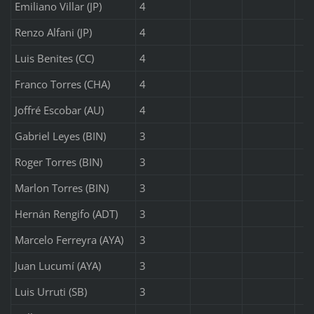
Emiliano Villar (JP)
4
Renzo Alfani (JP)
4
Luis Benites (CC)
4
Franco Torres (CHA)
4
Joffré Escobar (AU)
4
Gabriel Leyes (BIN)
3
Roger Torres (BIN)
3
Marlon Torres (BIN)
3
Hernán Rengifo (ADT)
3
Marcelo Ferreyra (AYA)
3
Juan Lucumí (AYA)
3
Luis Urruti (SB)
3