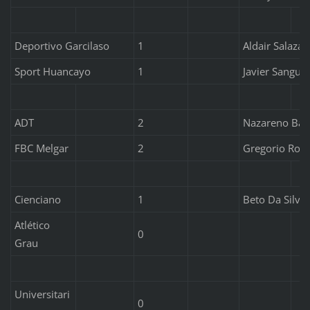
Deportivo Garcilaso
1
Aldair Salazar
Sport Huancayo
1
Javier Sanguin
ADT
2
Nazareno Bazá
FBC Melgar
2
Gregorio Rodr
Cienciano
1
Beto Da Silva
Atlético
0
Grau
Universitari
0