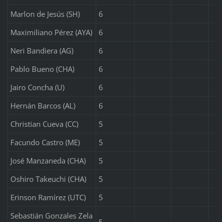
Marlon de Jesús (SH)
6
Maximiliano Pérez (AYA)
6
Neri Bandiera (AG)
6
Pablo Bueno (CHA)
6
Jairo Concha (U)
6
Hernán Barcos (AL)
6
Christian Cueva (CC)
5
Facundo Castro (ME)
5
José Manzaneda (CHA)
5
Oshiro Takeuchi (CHA)
5
Erinson Ramírez (UTC)
5
Sebastián Gonzales Zela
5