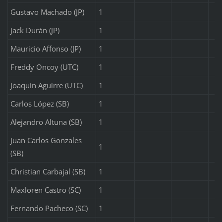
Gustavo Machado (JP)
1
Jack Durán (JP)
1
Mauricio Affonso (JP)
1
Freddy Oncoy (UTC)
1
Joaquín Aguirre (UTC)
1
Carlos López (SB)
1
Alejandro Altuna (SB)
1
Juan Carlos Gonzales
1
(SB)
Christian Carbajal (SB)
1
Maxloren Castro (SC)
1
Fernando Pacheco (SC)
1