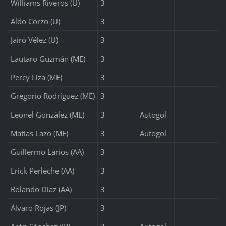
Williams Riveros (U)
3
Aldo Corzo (U)
3
Jairo Vélez (U)
3
Lautaro Guzmán (ME)
3
Percy Liza (ME)
3
Gregorio Rodríguez (ME)
3
Leonel González (ME)
3
Autogol
Matías Lazo (ME)
3
Autogol
Guillermo Larios (AA)
3
Erick Perleche (AA)
3
Rolando Díaz (AA)
3
Álvaro Rojas (JP)
3