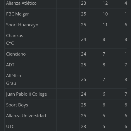
Alianza Atlético
23
12
4
FBC Melgar
25
10
10
Sport Huancayo
25
11
6
Chankas
24
8
8
CYC
Cienciano
24
7
10
ADT
25
8
7
Atlético
25
7
8
Grau
Juan Pablo ii College
24
6
7
Sport Boys
25
6
6
Alianza Universidad
25
5
6
UTC
23
5
6