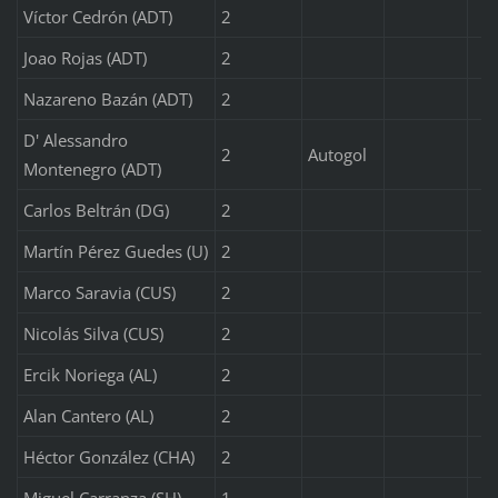
Víctor Cedrón (ADT)
2
Joao Rojas (ADT)
2
Nazareno Bazán (ADT)
2
D' Alessandro
2
Autogol
Montenegro (ADT)
Carlos Beltrán (DG)
2
Martín Pérez Guedes (U)
2
Marco Saravia (CUS)
2
Nicolás Silva (CUS)
2
Ercik Noriega (AL)
2
Alan Cantero (AL)
2
Héctor González (CHA)
2
Miguel Carranza (SH)
1