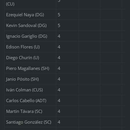
(CU)
Ezequiel Naya (DG)
5
Kevin Sandoval (DG)
5
Ignacio Gariglio (DG)
4
Edison Flores (U)
4
Diego Churín (U)
4
Piero Magallanes (SH)
4
Janio Pósito (SH)
4
Iván Colman (CUS)
4
Carlos Cabello (ADT)
4
Martín Távara (SC)
4
Santiago González (SC)
4