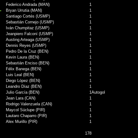
Federico Andrada (MAN)
1
Bryan Urrutia (MAN)
1
Santiago Cortés (USMP)
1
Sebastián Cornejo (USMP)
1
Iván Chumpitaz (USMP)
1
Jeanpiero Falconí (USMP)
1
Austing Arteaga (USMP)
1
Dennis Reyes (USMP)
1
Pedro De la Cruz (BEN)
1
Kevin Laura (BEN)
1
Sebastián Enciso (BEN)
1
Félix Banega (BEN)
1
Luis Leal (BEN)
1
Diego López (BEN)
1
Leandro Díaz (BEN)
1
Julio García (BEN)
1
Autogol
Jean Lara (CAN)
1
Rodrigo Valenzuela (CAN)
1
Maycol Súclupe (PIR)
1
Lautaro Chaparro (PIR)
1
Alex Murillo (PIR)
1
178