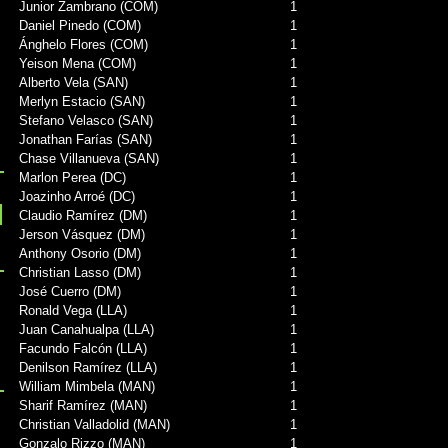
Junior Zambrano (COM)
1
Daniel Pinedo (COM)
1
Ánghelo Flores (COM)
1
Yeison Mena (COM)
1
Alberto Vela (SAN)
1
Merlyn Estacio (SAN)
1
Stefano Velasco (SAN)
1
Jonathan Farías (SAN)
1
Chase Villanueva (SAN)
1
Marlon Perea (DC)
1
Joazinho Arroé (DC)
1
Claudio Ramírez (DM)
1
Jerson Vásquez (DM)
1
Anthony Osorio (DM)
1
Christian Lasso (DM)
1
José Cuerro (DM)
1
Ronald Vega (LLA)
1
Juan Canahualpa (LLA)
1
Facundo Falcón (LLA)
1
Denilson Ramírez (LLA)
1
William Mimbela (MAN)
1
Sharif Ramírez (MAN)
1
Christian Valladolid (MAN)
1
Gonzalo Rizzo (MAN)
1