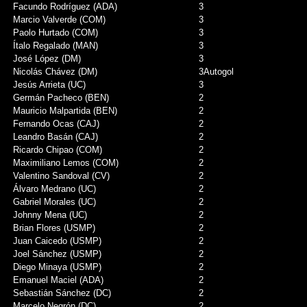
Facundo Rodríguez (ADA)
3
Marcio Valverde (COM)
3
Paolo Hurtado (COM)
3
Ítalo Regalado (MAN)
3
José López (DM)
3
Nicolás Chávez (DM)
3
Autogol
Jesús Arrieta (UC)
3
Germán Pacheco (BEN)
2
Mauricio Malpartida (BEN)
2
Fernando Ocas (CAJ)
2
Leandro Basán (CAJ)
2
Ricardo Chipao (COM)
2
Maximiliano Lemos (COM)
2
Valentino Sandoval (CV)
2
Álvaro Medrano (UC)
2
Gabriel Morales (UC)
2
Johnny Mena (UC)
2
Brian Flores (USMP)
2
Juan Caicedo (USMP)
2
Joel Sánchez (USMP)
2
Diego Minaya (USMP)
2
Emanuel Maciel (ADA)
2
Sebastián Sánchez (DC)
2
Marcelo Negrón (DC)
2