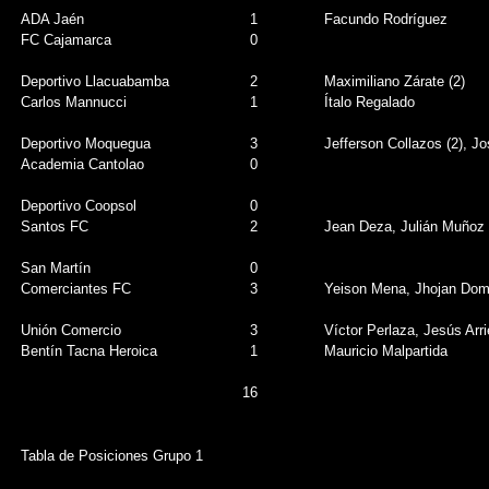
ADA Jaén
1
Facundo Rodríguez
FC Cajamarca
0
Deportivo Llacuabamba
2
Maximiliano Zárate (2)
Carlos Mannucci
1
Ítalo Regalado
Deportivo Moquegua
3
Jefferson Collazos (2), J
Academia Cantolao
0
Deportivo Coopsol
0
Santos FC
2
Jean Deza, Julián Muñoz
San Martín
0
Comerciantes FC
3
Yeison Mena, Jhojan Dom
Unión Comercio
3
Víctor Perlaza, Jesús Arr
Bentín Tacna Heroica
1
Mauricio Malpartida
16
Tabla de Posiciones Grupo 1