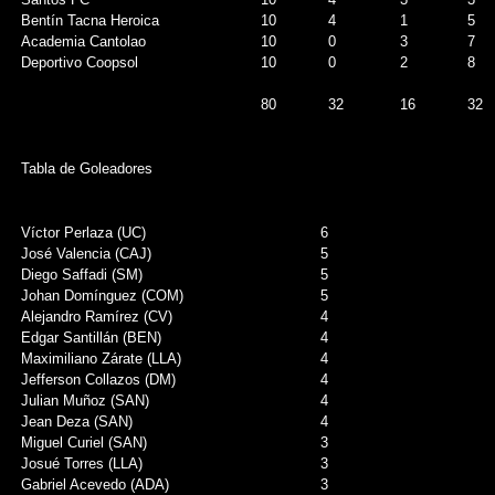
Bentín Tacna Heroica
10
4
1
5
Academia Cantolao
10
0
3
7
Deportivo Coopsol
10
0
2
8
80
32
16
32
Tabla de Goleadores
Víctor Perlaza (UC)
6
José Valencia (CAJ)
5
Diego Saffadi (SM)
5
Johan Domínguez (COM)
5
Alejandro Ramírez (CV)
4
Edgar Santillán (BEN)
4
Maximiliano Zárate (LLA)
4
Jefferson Collazos (DM)
4
Julian Muñoz (SAN)
4
Jean Deza (SAN)
4
Miguel Curiel (SAN)
3
Josué Torres (LLA)
3
Gabriel Acevedo (ADA)
3