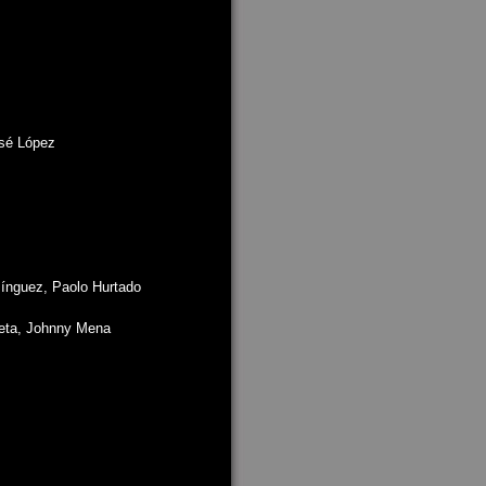
osé López
ínguez, Paolo Hurtado
ieta, Johnny Mena