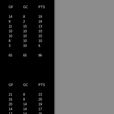
GF
GC
PTS
14
8
19
9
2
18
11
15
13
10
10
10
10
10
10
8
10
10
3
10
6
65
65
86
GF
GC
PTS
21
8
23
15
8
20
20
14
19
14
14
17
17
14
15