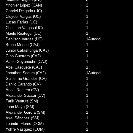
Yhonier López (CAN)
2
Gabriel Delgado (UC)
1
Cleyder Vargas (UC)
1
Lucas Farías (UC)
1
Christian Vargas (UC)
1
Maelo Reátegui (UC)
1
Denilson Vargas (UC)
1
Autogol
Bruno Merino (CAJ)
1
Junior Catashunga (CAJ)
1
Gino Guerrero (CAJ)
1
Paulo Goyoneche (CAJ)
1
Abel Casquete (CAJ)
1
Jonathan Segura (CAJ)
1
Autogol
Guillermo Grández (CV)
1
Danilo Carando (CV)
1
Ángel Romero (CV)
1
Alexander Succar (CV)
1
Farik Ventura (SM)
1
Juan Mayo (SM)
1
Alexander García (SM)
1
Axel Sánchez (SM)
1
Leandro Flores (COM)
1
Yoffré Vásquez (COM)
1