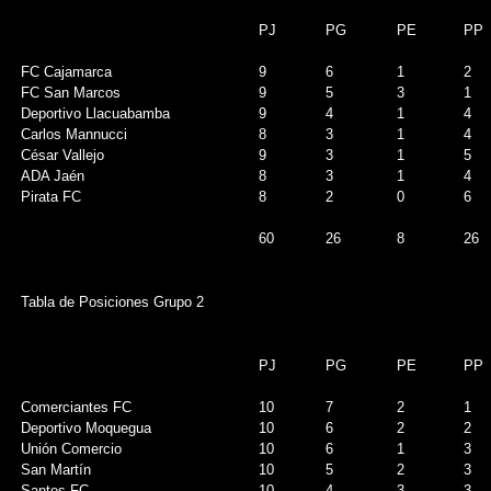
PJ
PG
PE
PP
FC Cajamarca
9
6
1
2
FC San Marcos
9
5
3
1
Deportivo Llacuabamba
9
4
1
4
Carlos Mannucci
8
3
1
4
César Vallejo
9
3
1
5
ADA Jaén
8
3
1
4
Pirata FC
8
2
0
6
60
26
8
26
Tabla de Posiciones Grupo 2
PJ
PG
PE
PP
Comerciantes FC
10
7
2
1
Deportivo Moquegua
10
6
2
2
Unión Comercio
10
6
1
3
San Martín
10
5
2
3
Santos FC
10
4
3
3