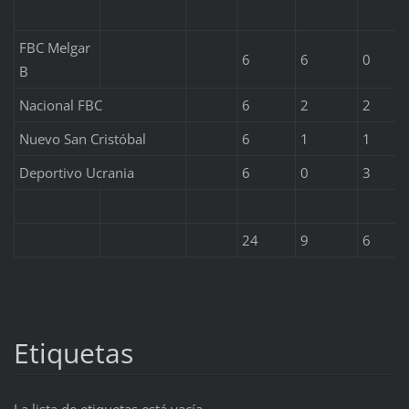
FBC Melgar
6
6
0
B
Nacional FBC
6
2
2
Nuevo San Cristóbal
6
1
1
Deportivo Ucrania
6
0
3
24
9
6
Etiquetas
La lista de etiquetas está vacía.