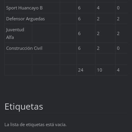
Sport Huancayo B
6
4
0
Defensor Arguedas
6
2
2
Juventud
6
2
2
Alfa
Construcción Civil
6
2
0
24
10
4
Etiquetas
La lista de etiquetas está vacía.