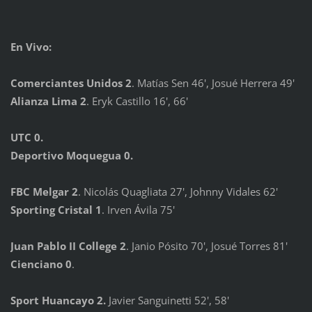
En Vivo:
Comerciantes Unidos 2
. Matías Sen 46', Josué Herrera 49'
Alianza Lima 2
. Eryk Castillo 16', 66'
UTC 0.
Deportivo Moquegua 0.
FBC Melgar 2
. Nicolás Quagliata 27', Johnny Vidales 62'
Sporting Cristal 1
. Irven Ávila 75'
Juan Pablo II College 2
. Janio Pósito 70', Josué Torres 81'
Cienciano 0
.
Sport Huancayo 2.
Javier Sanguinetti 52', 58'