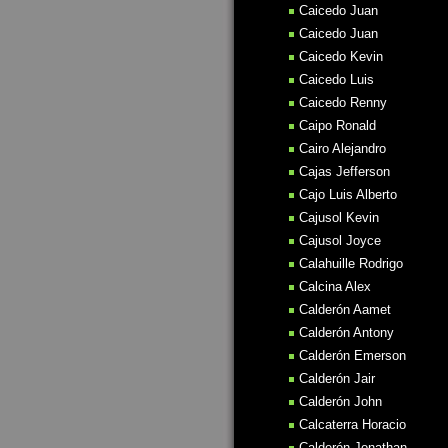
Caicedo Juan
Caicedo Juan
Caicedo Kevin
Caicedo Luis
Caicedo Renny
Caipo Ronald
Cairo Alejandro
Cajas Jefferson
Cajo Luis Alberto
Cajusol Kevin
Cajusol Joyce
Calahuille Rodrigo
Calcina Alex
Calderón Aamet
Calderón Antony
Calderón Emerson
Calderón Jair
Calderón John
Calcaterra Horacio
Calderón Jonathan