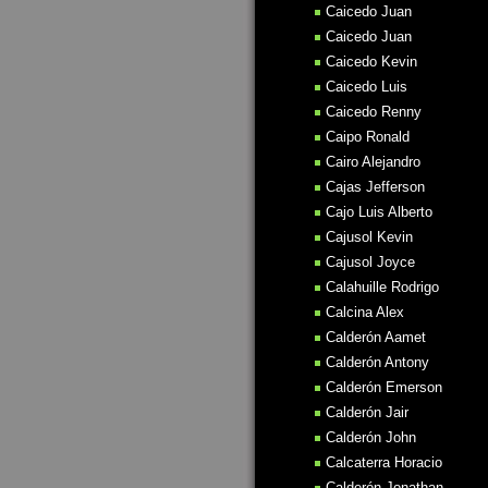
Caicedo Juan
Caicedo Juan
Caicedo Kevin
Caicedo Luis
Caicedo Renny
Caipo Ronald
Cairo Alejandro
Cajas Jefferson
Cajo Luis Alberto
Cajusol Kevin
Cajusol Joyce
Calahuille Rodrigo
Calcina Alex
Calderón Aamet
Calderón Antony
Calderón Emerson
Calderón Jair
Calderón John
Calcaterra Horacio
Calderón Jonathan