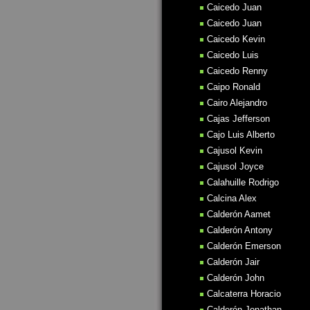
Caicedo Juan
Caicedo Juan
Caicedo Kevin
Caicedo Luis
Caicedo Renny
Caipo Ronald
Cairo Alejandro
Cajas Jefferson
Cajo Luis Alberto
Cajusol Kevin
Cajusol Joyce
Calahuille Rodrigo
Calcina Alex
Calderón Aamet
Calderón Antony
Calderón Emerson
Calderón Jair
Calderón John
Calcaterra Horacio
Calderón Jonathan