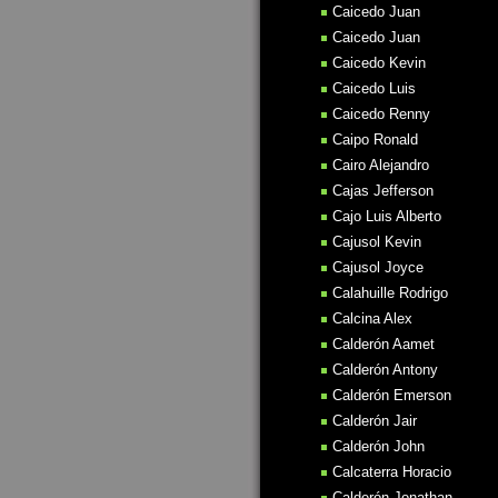
Caicedo Juan
Caicedo Juan
Caicedo Kevin
Caicedo Luis
Caicedo Renny
Caipo Ronald
Cairo Alejandro
Cajas Jefferson
Cajo Luis Alberto
Cajusol Kevin
Cajusol Joyce
Calahuille Rodrigo
Calcina Alex
Calderón Aamet
Calderón Antony
Calderón Emerson
Calderón Jair
Calderón John
Calcaterra Horacio
Calderón Jonathan