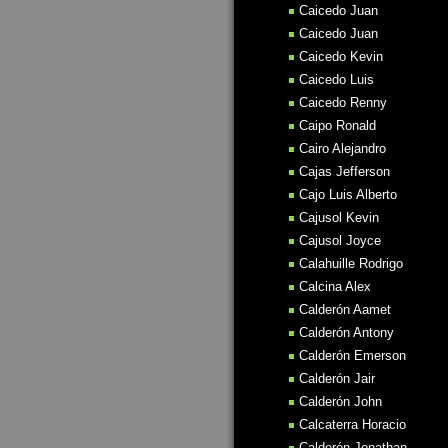
Caicedo Juan
Caicedo Juan
Caicedo Kevin
Caicedo Luis
Caicedo Renny
Caipo Ronald
Cairo Alejandro
Cajas Jefferson
Cajo Luis Alberto
Cajusol Kevin
Cajusol Joyce
Calahuille Rodrigo
Calcina Alex
Calderón Aamet
Calderón Antony
Calderón Emerson
Calderón Jair
Calderón John
Calcaterra Horacio
Calderón Jonathan