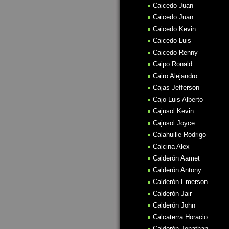
Caicedo Juan
Caicedo Juan
Caicedo Kevin
Caicedo Luis
Caicedo Renny
Caipo Ronald
Cairo Alejandro
Cajas Jefferson
Cajo Luis Alberto
Cajusol Kevin
Cajusol Joyce
Calahuille Rodrigo
Calcina Alex
Calderón Aamet
Calderón Antony
Calderón Emerson
Calderón Jair
Calderón John
Calcaterra Horacio
Calderón Jonathan