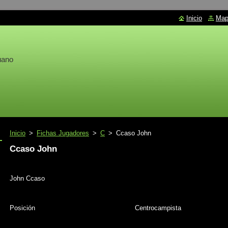
Inicio
Mapa
uano
Inicio
>
Fichas Jugadores
>
C
>
Ccaso John
Ccaso John
John Ccaso
Posición
Centrocampista