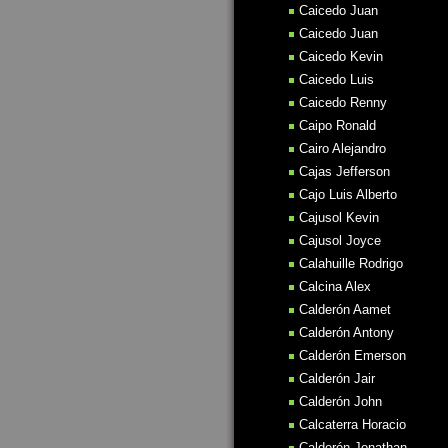
Caicedo Juan
Caicedo Juan
Caicedo Kevin
Caicedo Luis
Caicedo Renny
Caipo Ronald
Cairo Alejandro
Cajas Jefferson
Cajo Luis Alberto
Cajusol Kevin
Cajusol Joyce
Calahuille Rodrigo
Calcina Alex
Calderón Aamet
Calderón Antony
Calderón Emerson
Calderón Jair
Calderón John
Calcaterra Horacio
Calderón Jonathan